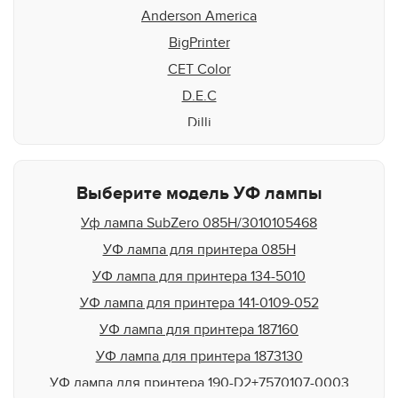
Anderson America
BigPrinter
CET Color
D.E.C
Dilli
Docan
DuPont
Выберите модель УФ лампы
Durst
Уф лампа SubZero 085H/3010105468
DYSS
УФ лампа для принтера 085H
EFI Rastek
УФ лампа для принтера 134-5010
EFI Vutek
УФ лампа для принтера 141-0109-052
Flora
УФ лампа для принтера 187160
Fujifilm
УФ лампа для принтера 1873130
Gandi Innovations
УФ лампа для принтера 190-D2+7570107-0003
GCC