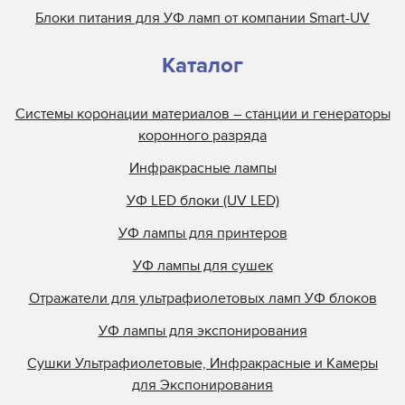
УФ лампа для принтера TR04/310
Блоки питания для УФ ламп от компании Smart-UV
УФ лампа для принтера Turbo 130513764/S7340
Каталог
УФ лампа для принтера TWUV040001
УФ лампа для принтера UVH2522-40
Системы коронации материалов – станции и генераторы
УФ лампа для принтера VZero 085A
коронного разряда
УФ лампа для принтера VZero 085D
Инфракрасные лампы
УФ лампа для принтера VZero 140A
УФ LED блоки (UV LED)
УФ лампа для принтера VZero 140D
УФ лампа для принтера Vzero 140H
УФ лампы для принтеров
УФ лампа для принтера VZero 170D
УФ лампы для сушек
УФ лампа для принтера VZero 171D
Отражатели для ультрафиолетовых ламп УФ блоков
УФ лампы для экспонирования
Сушки Ультрафиолетовые, Инфракрасные и Камеры
для Экспонирования