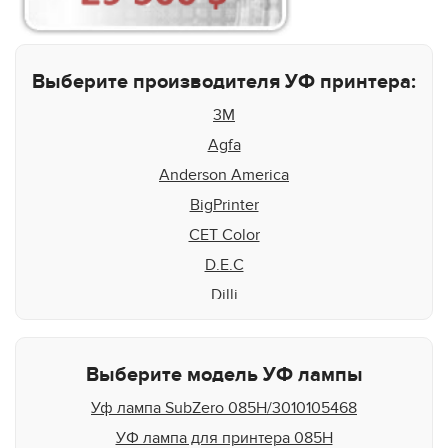
Выберите производителя УФ принтера:
3M
Agfa
Anderson America
BigPrinter
CET Color
D.E.C
Dilli
Docan
DuPont
Выберите модель УФ лампы
Durst
Уф лампа SubZero 085H/3010105468
DYSS
УФ лампа для принтера 085H
EFI Rastek