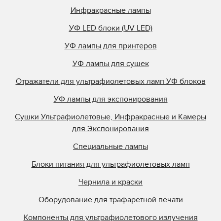
УФ лампа для принтера VZero 085D
Инфракрасные лампы
УФ лампа для принтера VZero 140A
УФ LED блоки (UV LED)
УФ лампа для принтера VZero 140D
УФ лампа для принтера Vzero 140H
УФ лампы для принтеров
УФ лампа для принтера VZero 170D
УФ лампы для сушек
УФ лампа для принтера VZero 171D
Отражатели для ультрафиолетовых ламп УФ блоков
УФ лампы для экспонирования
Сушки Ультрафиолетовые, Инфракрасные и Камеры
для Экспонирования
Специальные лампы
Блоки питания для ультрафиолетовых ламп
Чернила и краски
Оборудование для трафаретной печати
Компоненты для ультрафиолетового излучения