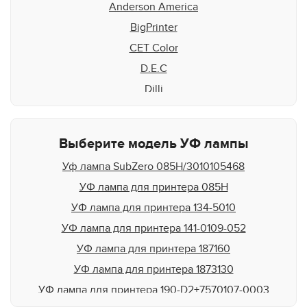
Anderson America
BigPrinter
CET Color
D.E.C
Dilli
Docan
DuPont
Выберите модель УФ лампы
Durst
Уф лампа SubZero 085H/3010105468
DYSS
УФ лампа для принтера 085H
EFI Rastek
УФ лампа для принтера 134-5010
EFI Vutek
УФ лампа для принтера 141-0109-052
Flora
УФ лампа для принтера 187160
Fujifilm
УФ лампа для принтера 1873130
Gandi Innovations
УФ лампа для принтера 190-D2+7570107-0003
GCC