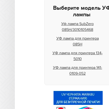
DuPont
Выберите модель У
Durst
лампы
DYSS
Уф лампа SubZero
EFI Rastek
085H/3010105468
EFI Vutek
УФ лампа для принтера
085H
Flora
УФ лампа для принтера 134-
Fujifilm
5010
Gandi Innovations
УФ лампа для принтера 141-
GCC
0109-052
Gerber
УФ лампа для принтера
187160
Grapo
УФ лампа для принтера
HandTop
1873130
HP Scitex