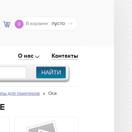
пусто
В корзине:
0
а
О нас
Контакты
пы для принтеров
Oce
E