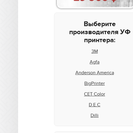
Выберите
производителя УФ
принтера:
3M
Agfa
Anderson America
BigPrinter
CET Color
D.E.C
Dilli
Docan