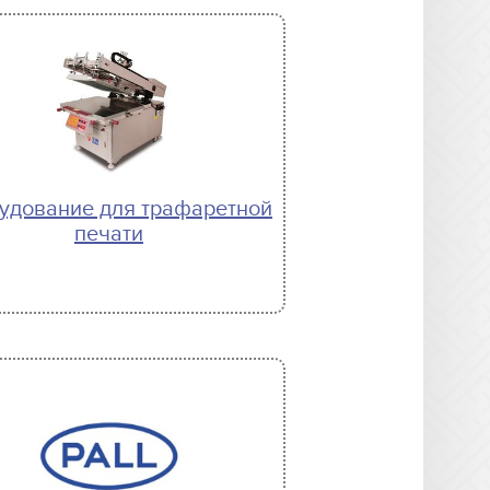
удование для трафаретной
печати