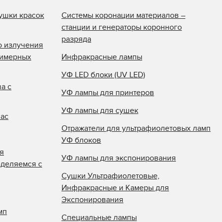
ушки красок
Системы коронации материалов –
станции и генераторы коронного
разряда
о излучения
лимерных
Инфракрасные лампы
УФ LED блоки (UV LED)
а с
УФ лампы для принтеров
УФ лампы для сушек
нас
Отражатели для ультрафиолетовых ламп
УФ блоков
я
УФ лампы для экспонирования
еделяемся с
Сушки Ультрафиолетовые,
Инфракрасные и Камеры для
Экспонирования
мп
Специальные лампы