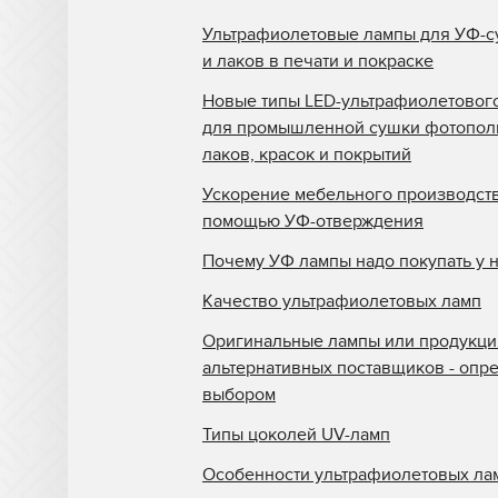
Ультрафиолетовые лампы для УФ-с
и лаков в печати и покраске
Новые типы LED-ультрафиолетовог
для промышленной сушки фотопо
лаков, красок и покрытий
Ускорение мебельного производств
помощью УФ-отверждения
Почему УФ лампы надо покупать у 
Качество ультрафиолетовых ламп
Оригинальные лампы или продукци
альтернативных поставщиков - опр
выбором
Типы цоколей UV-ламп
Особенности ультрафиолетовых ла