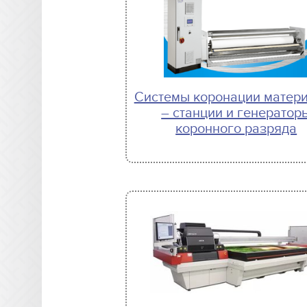
Системы коронации матер
– станции и генератор
коронного разряда