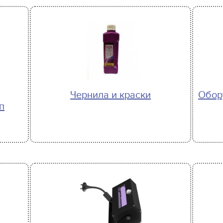
Чернила и краски
Обор
п