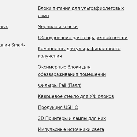
Блоки питания для ультрафиолетовых
ламп
овых
Чернила и краски
Оборудование для трафаретной печати
ании Smart-
Компоненты для ультрафиолетового
излучения
Эксимерные блоки для
обеззараживания помещений
Фильтры Pall (Палл)
Кварцевое стекло для УФ блоков
Продукция USHIO
3D Принтеры и лампы для них
Импульсные источники света