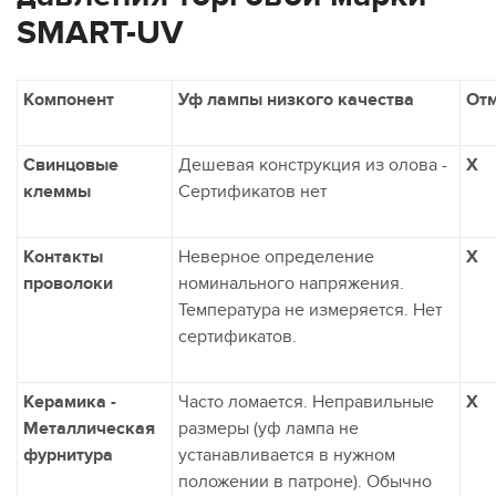
SMART-UV
Компонент
Уф лампы низкого качества
От
Свинцовые
Дешевая конструкция из олова -
X
клеммы
Сертификатов нет
Контакты
Неверное определение
X
проволоки
номинального напряжения.
Температура не измеряется. Нет
сертификатов.
Керамика -
Часто ломается. Неправильные
X
Металлическая
размеры (уф лампа не
фурнитура
устанавливается в нужном
положении в патроне). Обычно