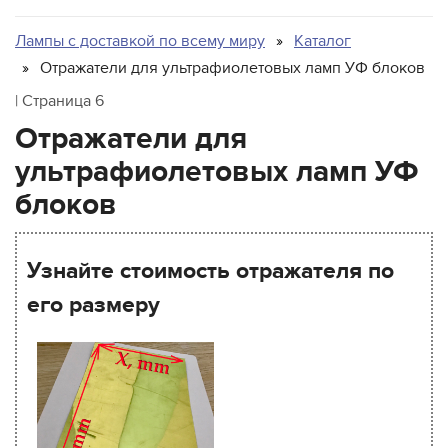
Inktec
Integration Technologies
Лампы с доставкой по всему миру
Каталог
IP&I
Отражатели для ультрафиолетовых ламп УФ блоков
Leggett & Platt
| Страница 6
Mark Andy
Отражатели для
Matan
ультрафиолетовых ламп УФ
Microcraft
блоков
Mimaki
MTL Print
Узнайте стоимость отражателя по
Mutoh
его размеру
NUR
Oce
Printing Imaging Tech.
Raster
Screen USA