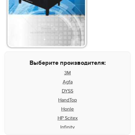
Выберите производителя:
3M
Agfa
DYSS
HandTop
Honle
HP Scitex
Infinity