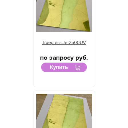
Отражатели D.E.C
Отражатели Dilli
Отражатели Docan
Отражатели DuPont
Отражатели Durst
Truepress Jet2500UV
Отражатели EFI Rastek
Отражатели EFI Vutek
по запросу руб.
Отражатели Flora
Купить
Отражатели Fujifilm
Отражатели Gallus
Отражатели Gandi Innovations
Отражатели GCC
Отражатели Grapo
Отражатели Inca