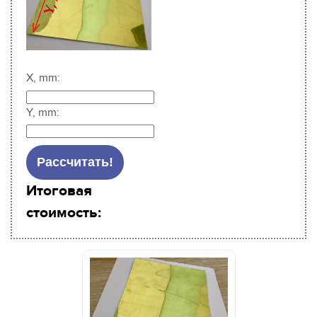
Sigmajet
SkyJet
Spuhl Virtu
SwisQprint
X, mm:
Teckwin
Triangle Milano
Y, mm:
Truepress
Uviterno
VTI
Итоговая
Yaselan
стоимость:
Zenon
Zund
Отражатели Anderson America
Отражатели BigPrinter
Отражатели CET Color