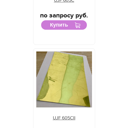
UJF 605C
по запросу руб.
Купить
UJF 605CII