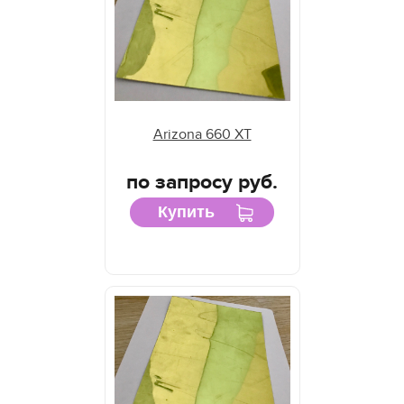
Отражатели D.E.C
Отражатели Dilli
Отражатели Docan
Отражатели DuPont
Отражатели Durst
Arizona 660 XT
Отражатели EFI Rastek
Отражатели EFI Vutek
по запросу руб.
Отражатели Flora
Купить
Отражатели Fujifilm
Отражатели Gallus
Отражатели Gandi Innovations
Отражатели GCC
Отражатели Grapo
Отражатели Inca