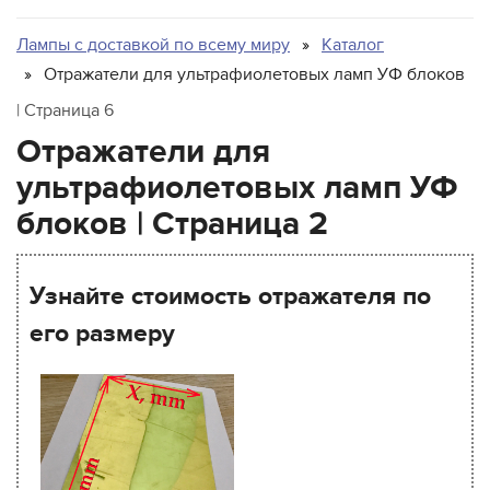
Inktec
Integration Technologies
Лампы с доставкой по всему миру
Каталог
IP&I
Отражатели для ультрафиолетовых ламп УФ блоков
Leggett & Platt
| Страница 6
Mark Andy
Отражатели для
Matan
ультрафиолетовых ламп УФ
Microcraft
блоков | Страница 2
Mimaki
MTL Print
Узнайте стоимость отражателя по
Mutoh
его размеру
NUR
Oce
Printing Imaging Tech.
Raster
Screen USA