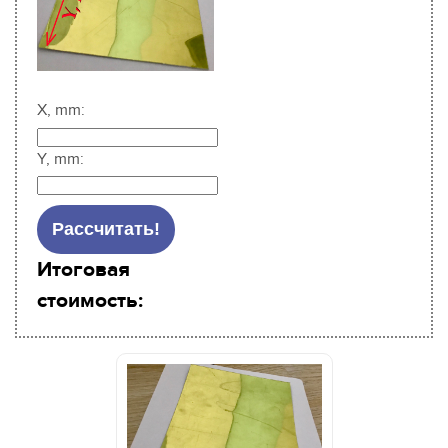
Sigmajet
SkyJet
Spuhl Virtu
SwisQprint
X, mm:
Teckwin
Triangle Milano
Y, mm:
Truepress
Uviterno
VTI
Итоговая
Yaselan
стоимость:
Zenon
Zund
Отражатели Anderson America
Отражатели BigPrinter
Отражатели CET Color