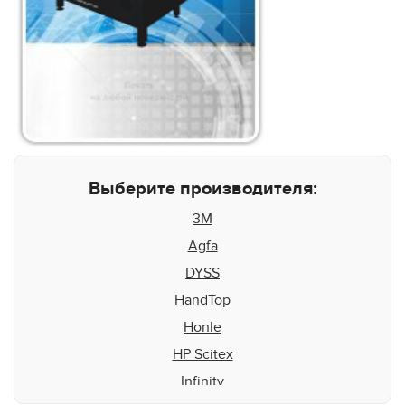
Выберите производителя:
3M
Agfa
DYSS
HandTop
Honle
HP Scitex
Infinity