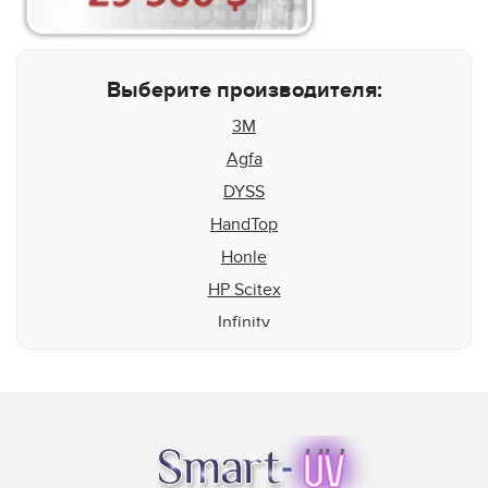
Выберите производителя:
3M
Agfa
DYSS
HandTop
Honle
HP Scitex
Infinity
Inktec
Integration Technologies
IP&I
Leggett & Platt
Mark Andy