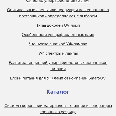
Качество ультрафиолетовых ламп
Отражатели Durst
Отражатели EFI Rastek
Оригинальные лампы или продукция альтернативных
поставщиков - определяемся с выбором
Отражатели EFI Vutek
Отражатели Flora
Типы цоколей UV-ламп
Отражатели Fujifilm
Особенности ультрафиолетовых ламп
Отражатели Gallus
Что нужно знать об УФ-лампах
Отражатели Gandi Innovations
УФ спектры и лампы
Отражатели GCC
Развитие тенденций ультрафиолетовых источников
Отражатели Grapo
питания
Отражатели Inca
Блоки питания для УФ ламп от компании Smart-UV
Каталог
Системы коронации материалов – станции и генераторы
коронного разряда