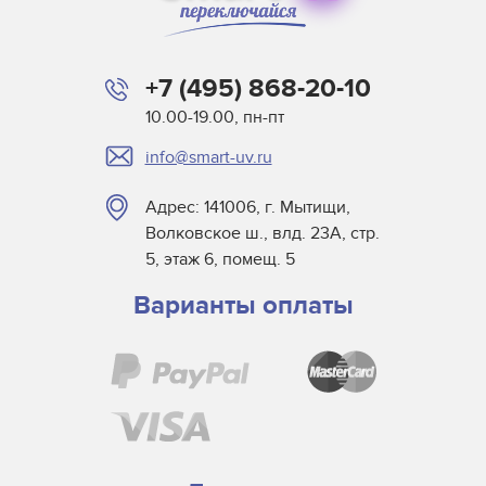
Matan
Microcraft
+7 (495) 868-20-10
Mimaki
10.00-19.00, пн-пт
MTL Print
info@smart-uv.ru
Mutoh
NUR
Адрес: 141006, г. Мытищи,
Oce
Волковское ш., влд. 23А, стр.
Printing Imaging Tech.
5, этаж 6, помещ. 5
Raster
Варианты оплаты
Screen USA
Sigmajet
SkyJet
Spuhl Virtu
SwisQprint
Teckwin