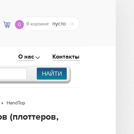
пусто
В корзине:
0
а
О нас
Контакты
HandTop
в (плоттеров,