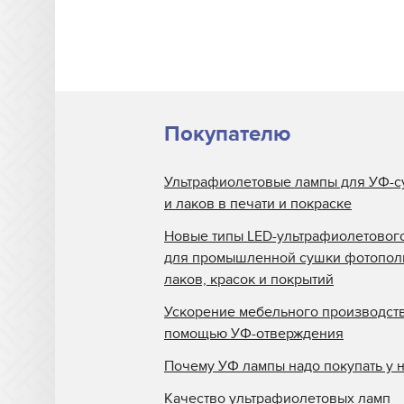
Отражатели Docan
Отражатели DuPont
Отражатели Durst
Отражатели EFI Rastek
Покупателю
Отражатели EFI Vutek
Отражатели Flora
Ультрафиолетовые лампы для УФ-с
и лаков в печати и покраске
Отражатели Fujifilm
Новые типы LED-ультрафиолетовог
Отражатели Gallus
для промышленной сушки фотопо
Отражатели Gandi
лаков, красок и покрытий
Innovations
Ускорение мебельного производств
Отражатели GCC
помощью УФ-отверждения
Отражатели Grapo
Почему УФ лампы надо покупать у 
Отражатели Inca
Качество ультрафиолетовых ламп