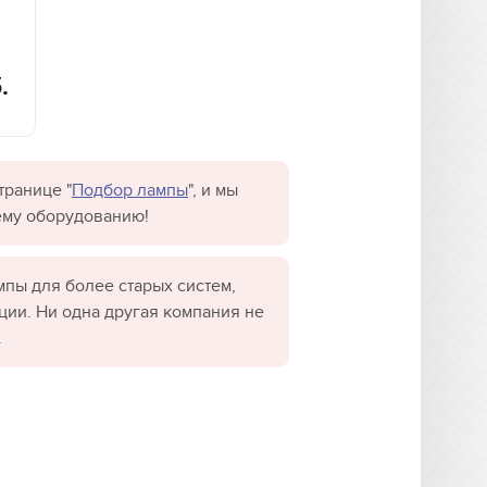
.
транице "
Подбор лампы
", и мы
ему оборудованию!
пы для более старых систем,
ции. Ни одна другая компания не
.