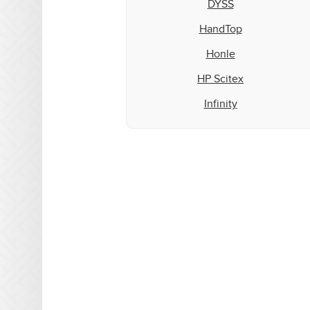
DYSS
HandTop
Honle
HP Scitex
Infinity
Inktec
Integration Technologies
IP&I
Leggett & Platt
Mark Andy
Matan
Microcraft
Mimaki