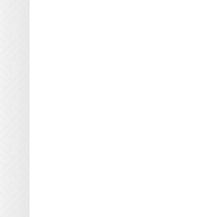
MTL Print
Mutoh
NUR
Oce
Printing Imaging Tech.
Raster
Screen USA
Sigmajet
SkyJet
Spuhl Virtu
SwisQprint
Teckwin