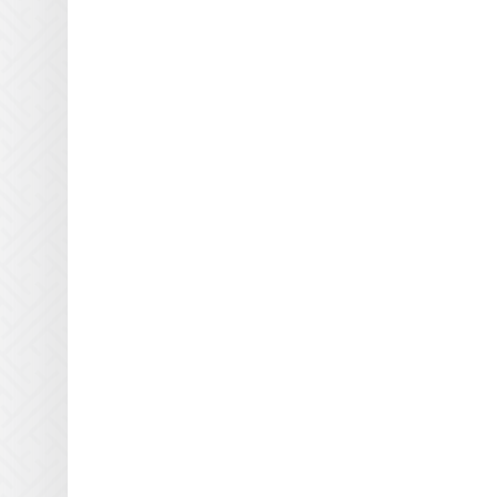
Triangle Milano
Truepress
Uviterno
VTI
Yaselan
Zenon
Zund
Отражатели Anderson
America
Отражатели BigPrinter
Отражатели CET Color
Отражатели D.E.C
Отражатели Dilli