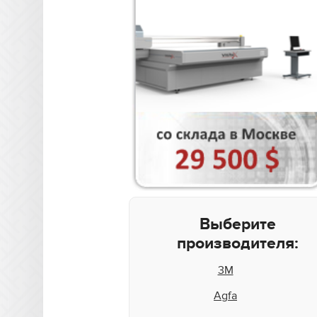
Выберите
производителя:
3M
Agfa