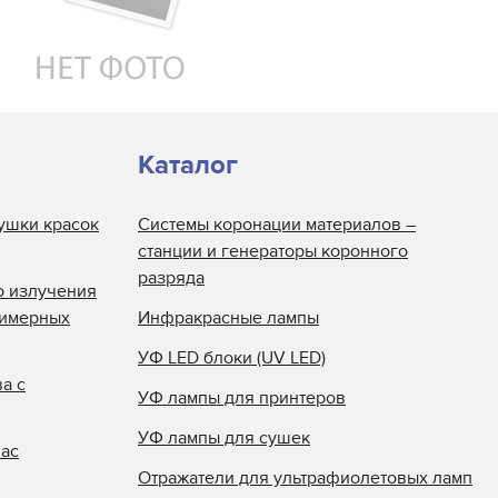
Каталог
ушки красок
Системы коронации материалов –
станции и генераторы коронного
разряда
о излучения
лимерных
Инфракрасные лампы
УФ LED блоки (UV LED)
а с
УФ лампы для принтеров
УФ лампы для сушек
нас
Отражатели для ультрафиолетовых ламп