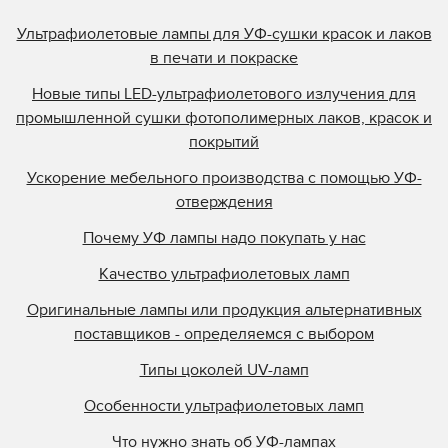
Ультрафиолетовые лампы для УФ-сушки красок и лаков
в печати и покраске
Новые типы LED-ультрафиолетового излучения для
промышленной сушки фотополимерных лаков, красок и
покрытий
Ускорение мебельного производства с помощью УФ-
отверждения
Почему УФ лампы надо покупать у нас
Качество ультрафиолетовых ламп
Оригинальные лампы или продукция альтернативных
поставщиков - определяемся с выбором
Типы цоколей UV-ламп
Особенности ультрафиолетовых ламп
Что нужно знать об УФ-лампах