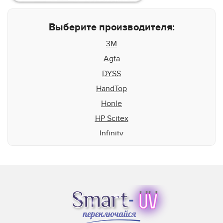
Выберите производителя:
3M
Agfa
DYSS
HandTop
Honle
HP Scitex
Infinity
Inktec
Integration Technologies
IP&I
Leggett & Platt
Mark Andy
Matan