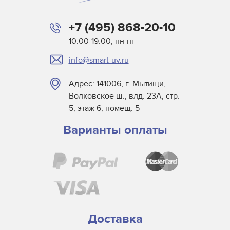
Microcraft
+7 (495) 868-20-10
Mimaki
10.00-19.00, пн-пт
MTL Print
info@smart-uv.ru
Mutoh
NUR
Адрес: 141006, г. Мытищи,
Oce
Волковское ш., влд. 23А, стр.
Printing Imaging Tech.
5, этаж 6, помещ. 5
Raster
Варианты оплаты
Screen USA
Sigmajet
SkyJet
Spuhl Virtu
SwisQprint
Teckwin
Доставка