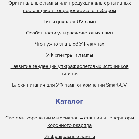
Отражатели EFI Rastek
Оригинальные лампы или продукция альтернативных
поставщиков - определяемся с выбором
Отражатели EFI Vutek
Отражатели Flora
Типы цоколей UV-ламп
Отражатели Fujifilm
Особенности ультрафиолетовых ламп
Отражатели Gallus
Что нужно знать об УФ-лампах
Отражатели Gandi Innovations
УФ спектры и лампы
Отражатели GCC
Развитие тенденций ультрафиолетовых источников
Отражатели Grapo
питания
Отражатели Inca
Блоки питания для УФ ламп от компании Smart-UV
Каталог
Системы коронации материалов – станции и генераторы
коронного разряда
Инфракрасные лампы