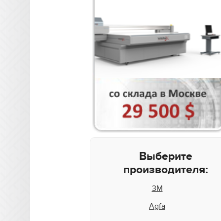
Выберите
производителя:
3M
Agfa