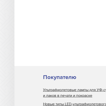
MTL Print
Mutoh
NUR
Oce
Printing Imaging Tech.
Raster
Screen USA
Sigmajet
SkyJet
Покупателю
Spuhl Virtu
Ультрафиолетовые лампы для УФ-с
SwisQprint
и лаков в печати и покраске
Teckwin
Новые типы LED-ультрафиолетовог