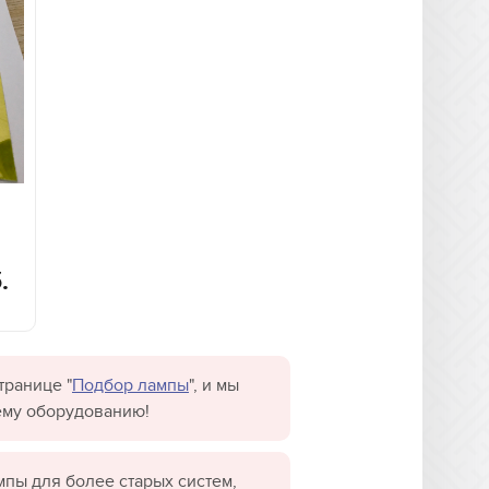
.
транице "
Подбор лампы
", и мы
ему оборудованию!
пы для более старых систем,