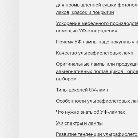
Triangle Milano
для промышленной сушки фотопо
лаков, красок и покрытий
Truepress
Ускорение мебельного производств
Uviterno
помощью УФ-отверждения
VTI
Почему УФ лампы надо покупать у 
Yaselan
Качество ультрафиолетовых ламп
Zenon
Оригинальные лампы или продукци
Zund
альтернативных поставщиков - опр
выбором
Отражатели Anderson
America
Типы цоколей UV-ламп
Отражатели BigPrinter
Особенности ультрафиолетовых ла
Отражатели CET Color
Что нужно знать об УФ-лампах
Отражатели D.E.C
УФ спектры и лампы
Отражатели Dilli
Развитие тенденций ультрафиолет