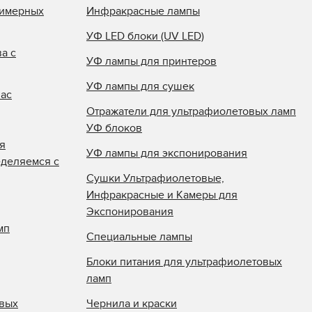
лимерных
Инфракрасные лампы
УФ LED блоки (UV LED)
а с
УФ лампы для принтеров
УФ лампы для сушек
нас
Отражатели для ультрафиолетовых ламп
УФ блоков
я
УФ лампы для экспонирования
еделяемся с
Сушки Ультрафиолетовые,
Инфракрасные и Камеры для
Экспонирования
мп
Специальные лампы
Блоки питания для ультрафиолетовых
ламп
овых
Чернила и краски