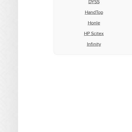
DYSS
HandTop
Honle
HP Scitex
Infinity
Inktec
Integration Technologies
IP&I
Leggett & Platt
Mark Andy
Matan
Microcraft
Mimaki