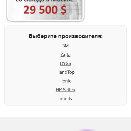
Выберите производителя:
3M
Agfa
DYSS
HandTop
Honle
HP Scitex
Infinity
Inktec
Integration Technologies
IP&I