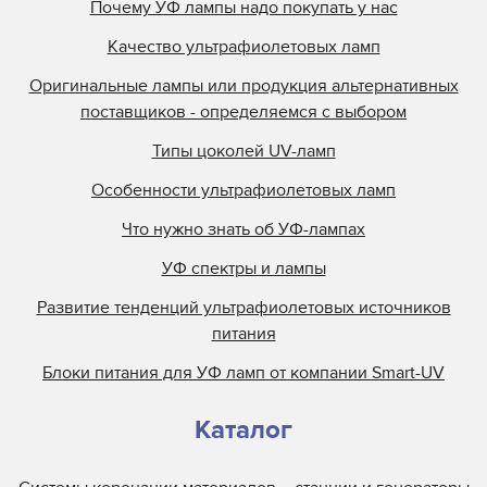
Почему УФ лампы надо покупать у нас
Отражатели DuPont
Качество ультрафиолетовых ламп
Отражатели Durst
Отражатели EFI Rastek
Оригинальные лампы или продукция альтернативных
поставщиков - определяемся с выбором
Отражатели EFI Vutek
Отражатели Flora
Типы цоколей UV-ламп
Отражатели Fujifilm
Особенности ультрафиолетовых ламп
Отражатели Gallus
Что нужно знать об УФ-лампах
Отражатели Gandi Innovations
УФ спектры и лампы
Отражатели GCC
Развитие тенденций ультрафиолетовых источников
Отражатели Grapo
питания
Отражатели Inca
Блоки питания для УФ ламп от компании Smart-UV
Каталог