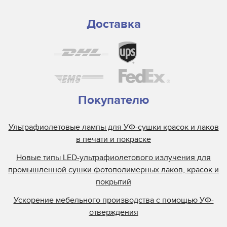
SwisQprint
Teckwin
Доставка
Triangle Milano
Truepress
Uviterno
VTI
Yaselan
Покупателю
Zenon
Ультрафиолетовые лампы для УФ-сушки красок и лаков
Zund
в печати и покраске
Отражатели Anderson America
Новые типы LED-ультрафиолетового излучения для
Отражатели BigPrinter
промышленной сушки фотополимерных лаков, красок и
Отражатели CET Color
покрытий
Отражатели D.E.C
Ускорение мебельного производства с помощью УФ-
Отражатели Dilli
отверждения
Отражатели Docan