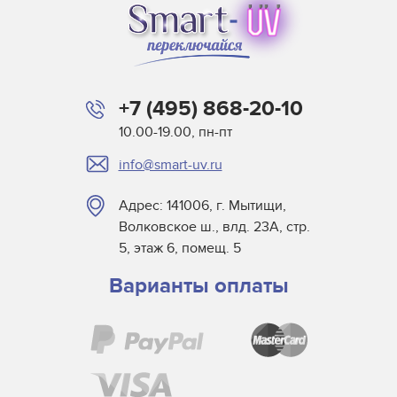
Leggett & Platt
Mark Andy
Matan
Microcraft
+7 (495) 868-20-10
Mimaki
10.00-19.00, пн-пт
MTL Print
info@smart-uv.ru
Mutoh
NUR
Адрес: 141006, г. Мытищи,
Oce
Волковское ш., влд. 23А, стр.
Printing Imaging Tech.
5, этаж 6, помещ. 5
Raster
Варианты оплаты
Screen USA
Sigmajet
SkyJet
Spuhl Virtu