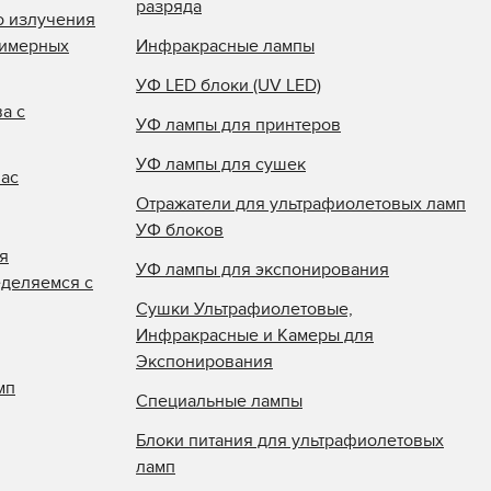
разряда
о излучения
лимерных
Инфракрасные лампы
УФ LED блоки (UV LED)
а с
УФ лампы для принтеров
УФ лампы для сушек
нас
Отражатели для ультрафиолетовых ламп
УФ блоков
я
УФ лампы для экспонирования
еделяемся с
Сушки Ультрафиолетовые,
Инфракрасные и Камеры для
Экспонирования
мп
Специальные лампы
Блоки питания для ультрафиолетовых
ламп