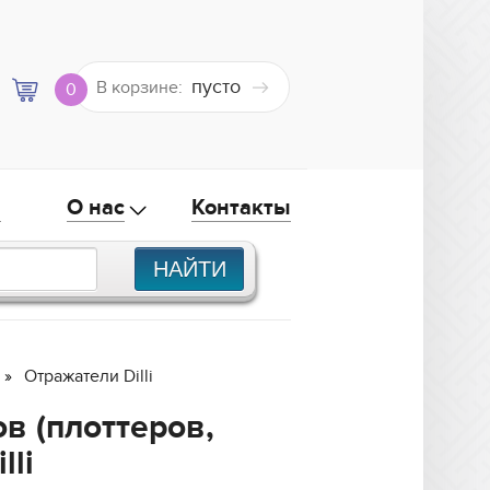
пусто
В корзине:
0
а
О нас
Контакты
Отражатели Dilli
в (плоттеров,
lli