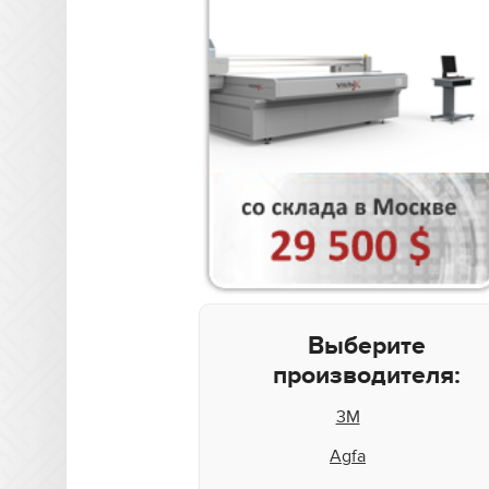
Выберите
производителя:
3M
Agfa