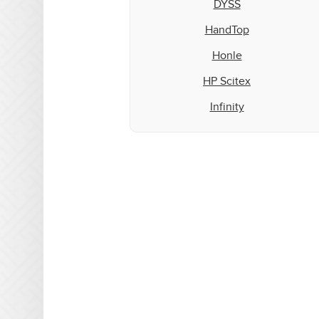
DYSS
HandTop
Honle
HP Scitex
Infinity
Inktec
Integration Technologies
IP&I
Leggett & Platt
Mark Andy
Matan
Microcraft
Mimaki