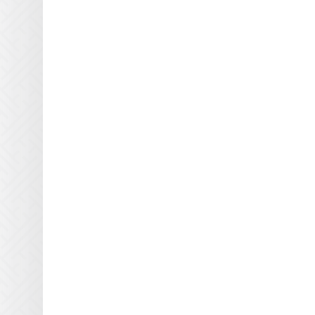
MTL Print
Mutoh
NUR
Oce
Printing Imaging Tech.
Raster
Screen USA
Sigmajet
SkyJet
Spuhl Virtu
SwisQprint
Teckwin