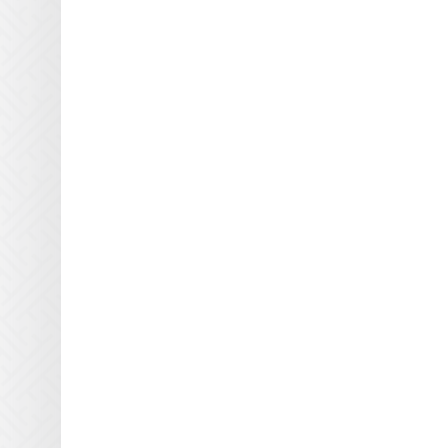
Triangle Milano
Truepress
Uviterno
VTI
Yaselan
Zenon
Zund
Отражатели Anderson
America
Отражатели BigPrinter
Отражатели CET Color
Отражатели D.E.C
Отражатели Dilli