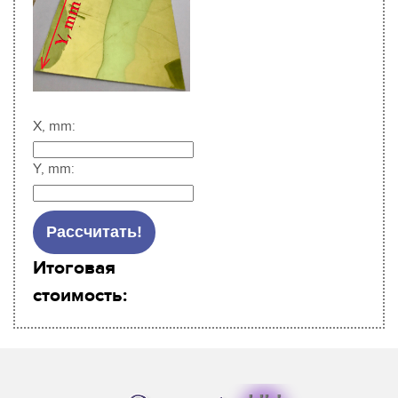
X, mm:
Y, mm:
Итоговая
стоимость: