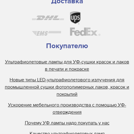
Доставка
Triangle Milano
Truepress
Uviterno
VTI
Yaselan
Покупателю
Zenon
Ультрафиолетовые лампы для УФ-сушки красок и лаков
Zund
в печати и покраске
Отражатели Anderson America
Новые типы LED-ультрафиолетового излучения для
Отражатели BigPrinter
промышленной сушки фотополимерных лаков, красок и
Отражатели CET Color
покрытий
Отражатели D.E.C
Ускорение мебельного производства с помощью УФ-
Отражатели Dilli
отверждения
Отражатели Docan
Почему УФ лампы надо покупать у нас
Отражатели DuPont
Качество ультрафиолетовых ламп
Отражатели Durst