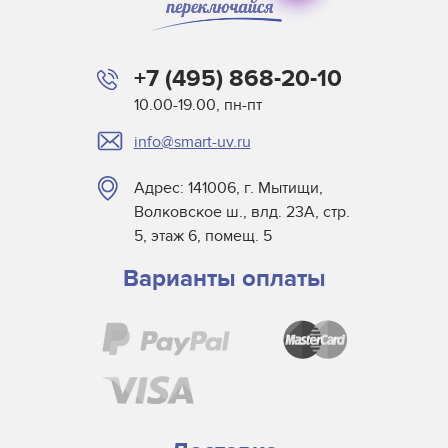
Matan
Microcraft
+7 (495) 868-20-10
Mimaki
10.00-19.00, пн-пт
MTL Print
info@smart-uv.ru
Mutoh
NUR
Адрес: 141006, г. Мытищи,
Oce
Волковское ш., влд. 23А, стр.
Printing Imaging Tech.
5, этаж 6, помещ. 5
Raster
Варианты оплаты
Screen USA
Sigmajet
SkyJet
Spuhl Virtu
SwisQprint
Teckwin