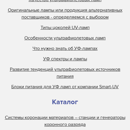
Отражатели EFI Rastek
Оригинальные лампы или продукция альтернативных
поставщиков - определяемся с выбором
Отражатели EFI Vutek
Отражатели Flora
Типы цоколей UV-ламп
Отражатели Fujifilm
Особенности ультрафиолетовых ламп
Отражатели Gallus
Что нужно знать об УФ-лампах
Отражатели Gandi Innovations
УФ спектры и лампы
Отражатели GCC
Развитие тенденций ультрафиолетовых источников
Отражатели Grapo
питания
Отражатели Inca
Блоки питания для УФ ламп от компании Smart-UV
Каталог
Системы коронации материалов – станции и генераторы
коронного разряда