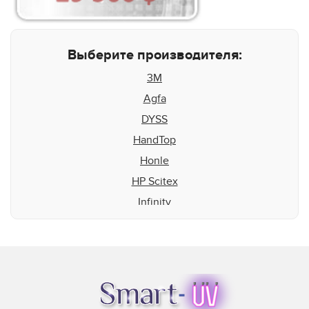
Выберите производителя:
3M
Agfa
DYSS
HandTop
Honle
HP Scitex
Infinity
Inktec
Integration Technologies
IP&I
Leggett & Platt
Mark Andy