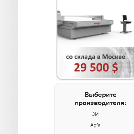
Выберите
производителя:
3M
Agfa