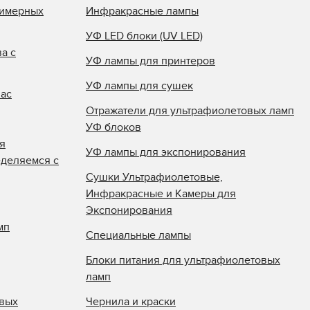
лимерных
Инфракрасные лампы
УФ LED блоки (UV LED)
а с
УФ лампы для принтеров
УФ лампы для сушек
нас
Отражатели для ультрафиолетовых ламп
УФ блоков
я
УФ лампы для экспонирования
еделяемся с
Сушки Ультрафиолетовые,
Инфракрасные и Камеры для
Экспонирования
мп
Специальные лампы
Блоки питания для ультрафиолетовых
ламп
овых
Чернила и краски