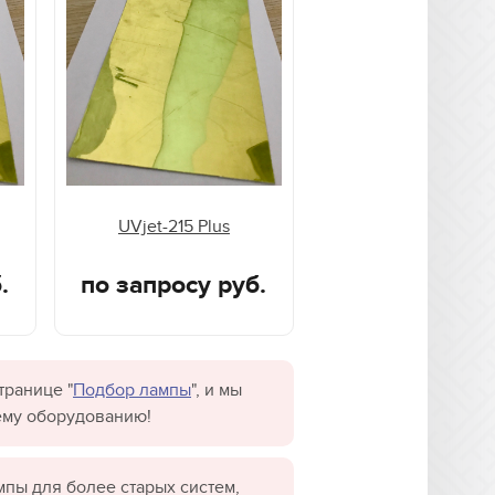
UVjet-215 Plus
.
по запросу руб.
транице "
Подбор лампы
", и мы
ему оборудованию!
пы для более старых систем,