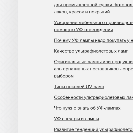
Triangle Milano
для промышленной сушки фотопо
лаков, красок и покрытий
Truepress
Ускорение мебельного производств
Uviterno
помощью УФ-отверждения
VTI
Почему УФ лампы надо покупать у 
Yaselan
Качество ультрафиолетовых ламп
Zenon
Оригинальные лампы или продукци
Zund
альтернативных поставщиков - опр
выбором
Отражатели Anderson
America
Типы цоколей UV-ламп
Отражатели BigPrinter
Особенности ультрафиолетовых ла
Отражатели CET Color
Что нужно знать об УФ-лампах
Отражатели D.E.C
УФ спектры и лампы
Отражатели Dilli
Развитие тенденций ультрафиолет