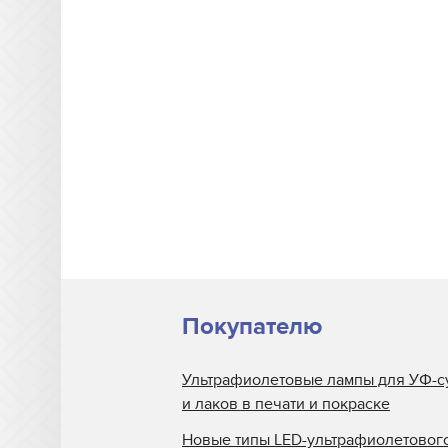
MTL Print
Mutoh
NUR
Oce
Printing Imaging Tech.
Raster
Screen USA
Sigmajet
SkyJet
Покупателю
Spuhl Virtu
Ультрафиолетовые лампы для УФ-с
SwisQprint
и лаков в печати и покраске
Teckwin
Новые типы LED-ультрафиолетовог