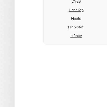
DYSS
HandTop
Honle
HP Scitex
Infinity
Inktec
Integration Technologies
IP&I
Leggett & Platt
Mark Andy
Matan
Microcraft
Mimaki