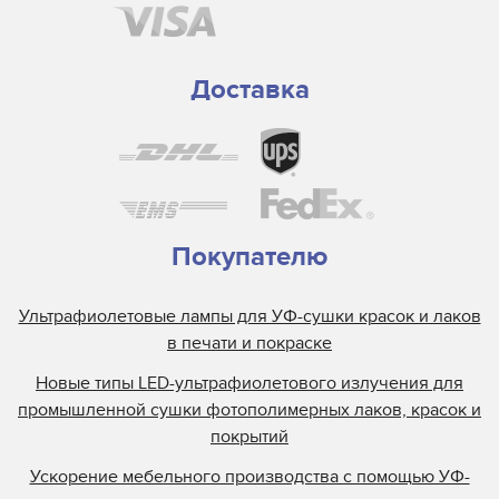
Spuhl Virtu
SwisQprint
Teckwin
Доставка
Triangle Milano
Truepress
Uviterno
VTI
Yaselan
Покупателю
Zenon
Ультрафиолетовые лампы для УФ-сушки красок и лаков
Zund
в печати и покраске
Отражатели Anderson America
Новые типы LED-ультрафиолетового излучения для
Отражатели BigPrinter
промышленной сушки фотополимерных лаков, красок и
Отражатели CET Color
покрытий
Отражатели D.E.C
Ускорение мебельного производства с помощью УФ-
Отражатели Dilli