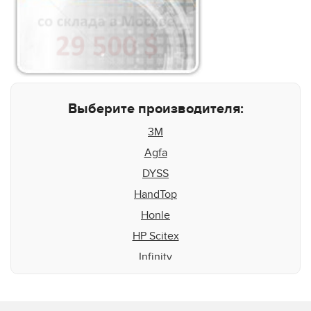
Выберите производителя:
3M
Agfa
DYSS
HandTop
Honle
HP Scitex
Infinity
Inktec
Integration Technologies