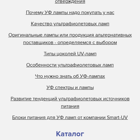
отверждения
Отражатели Docan
Почему УФ лампы надо покупать у нас
Отражатели DuPont
Качество ультрафиолетовых ламп
Отражатели Durst
Отражатели EFI Rastek
Оригинальные лампы или продукция альтернативных
поставщиков - определяемся с выбором
Отражатели EFI Vutek
Отражатели Flora
Типы цоколей UV-ламп
Отражатели Fujifilm
Особенности ультрафиолетовых ламп
Отражатели Gallus
Что нужно знать об УФ-лампах
Отражатели Gandi Innovations
УФ спектры и лампы
Отражатели GCC
Развитие тенденций ультрафиолетовых источников
Отражатели Grapo
питания
Отражатели Inca
Блоки питания для УФ ламп от компании Smart-UV
Каталог