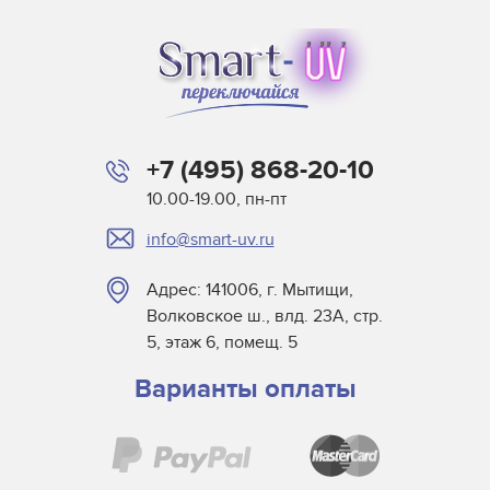
IP&I
Leggett & Platt
Mark Andy
Matan
Microcraft
+7 (495) 868-20-10
Mimaki
10.00-19.00, пн-пт
MTL Print
info@smart-uv.ru
Mutoh
NUR
Адрес: 141006, г. Мытищи,
Oce
Волковское ш., влд. 23А, стр.
Printing Imaging Tech.
5, этаж 6, помещ. 5
Raster
Варианты оплаты
Screen USA
Sigmajet
SkyJet