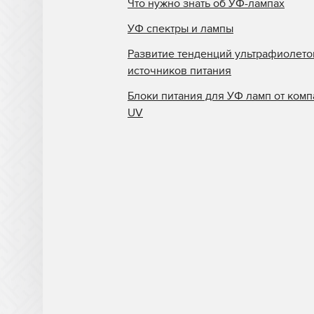
Что нужно знать об УФ-лампах
Triangle Milano
УФ спектры и лампы
Truepress
Развитие тенденций ультрафиолет
Uviterno
источников питания
VTI
Блоки питания для УФ ламп от комп
Yaselan
UV
Zenon
Zund
Отражатели Anderson
America
Отражатели BigPrinter
Отражатели CET Color
Отражатели D.E.C
Отражатели Dilli