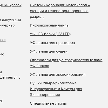
ушки красок
Системы коронации материалов –
станции и генераторы коронного
разряда
о излучения
лимерных
Инфракрасные лампы
УФ LED блоки (UV LED)
а с
УФ лампы для принтеров
УФ лампы для сушек
нас
Отражатели для ультрафиолетовых ламп
УФ блоков
я
УФ лампы для экспонирования
еделяемся с
Сушки Ультрафиолетовые,
Инфракрасные и Камеры для
Экспонирования
мп
Специальные лампы