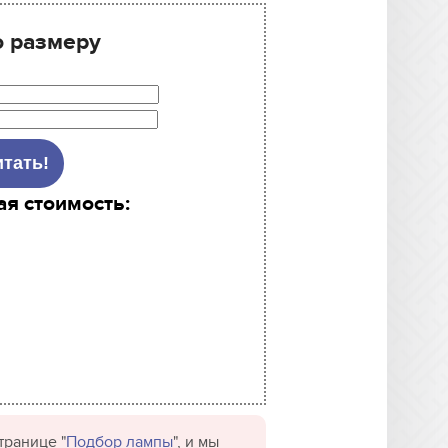
о размеру
ая стоимость:
транице "
Подбор лампы
", и мы