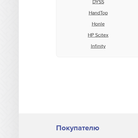
DYSS
HandTop
Honle
HP Scitex
Infinity
Inktec
Integration Technologies
IP&I
Leggett & Platt
Mark Andy
Matan
Microcraft
Покупателю
Mimaki