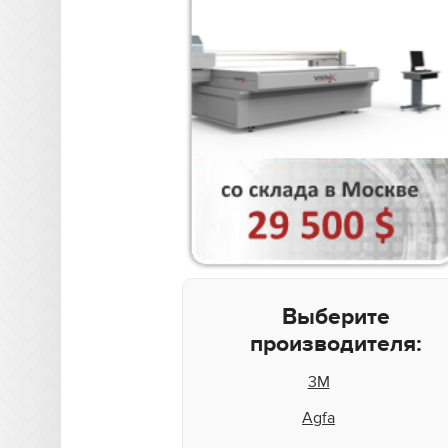
Выберите
производителя:
3M
Agfa