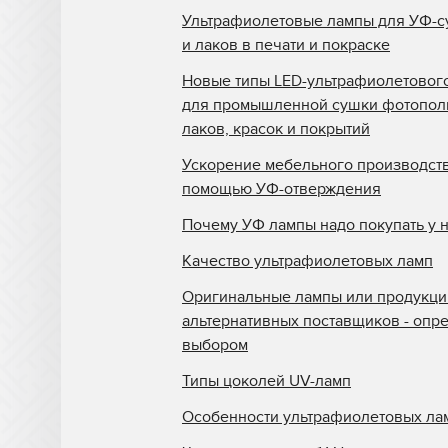
Ультрафиолетовые лампы для УФ-с
MTL Print
и лаков в печати и покраске
Mutoh
Новые типы LED-ультрафиолетовог
NUR
для промышленной сушки фотопо
лаков, красок и покрытий
Oce
Ускорение мебельного производств
Printing Imaging Tech.
помощью УФ-отверждения
Raster
Почему УФ лампы надо покупать у 
Screen USA
Качество ультрафиолетовых ламп
Sigmajet
Оригинальные лампы или продукци
SkyJet
альтернативных поставщиков - опр
выбором
Spuhl Virtu
Типы цоколей UV-ламп
SwisQprint
Особенности ультрафиолетовых ла
Teckwin