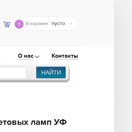
пусто
В корзине:
0
а
О нас
Контакты
етовых ламп УФ