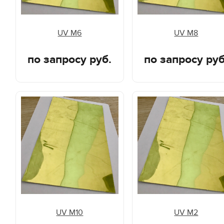
UV M6
UV M8
по запросу руб.
по запросу руб
UV M10
UV M2