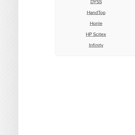
DYSS
HandTop
Honle
HP Scitex
Infinity
Inktec
Integration Technologies
IP&I
Leggett & Platt
Mark Andy
Matan
Microcraft
Mimaki