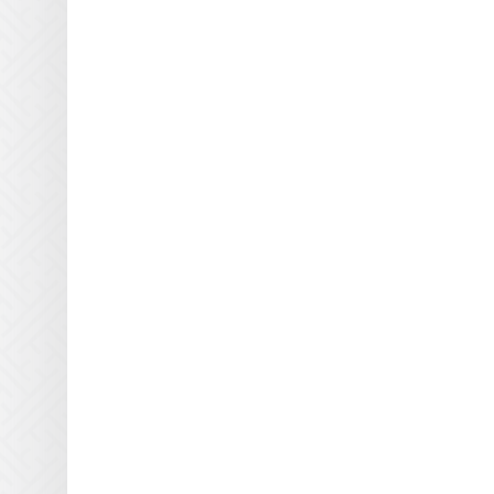
Triangle Milano
Truepress
Uviterno
VTI
Yaselan
Zenon
Zund
Отражатели Anderson
America
Отражатели BigPrinter
Отражатели CET Color
Отражатели D.E.C
Отражатели Dilli