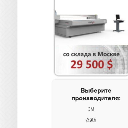
Выберите
производителя:
3M
Agfa