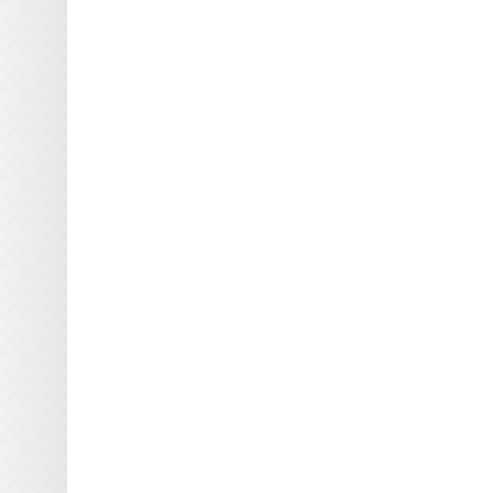
MTL Print
Mutoh
NUR
Oce
Printing Imaging Tech.
Raster
Screen USA
Sigmajet
SkyJet
Spuhl Virtu
SwisQprint
Teckwin