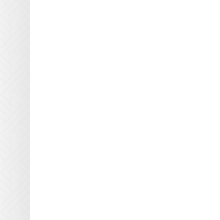
Отражатели Docan
Отражатели DuPont
Отражатели Durst
Отражатели EFI Rastek
Отражатели EFI Vutek
Отражатели Flora
Отражатели Fujifilm
Отражатели Gallus
Отражатели Gandi
Innovations
Отражатели GCC
Отражатели Grapo
Отражатели Inca