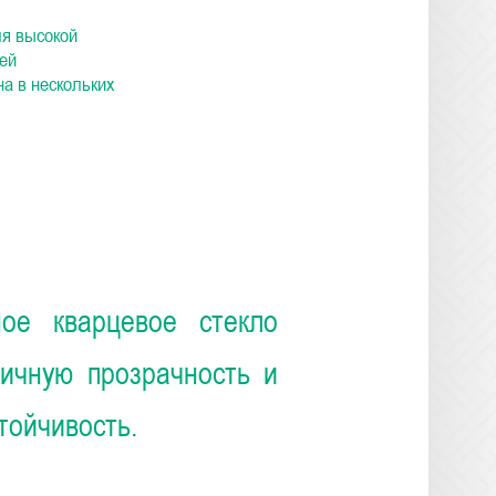
ля высокой
ей
а в нескольких
ное кварцевое стекло
личную прозрачность и
тойчивость.