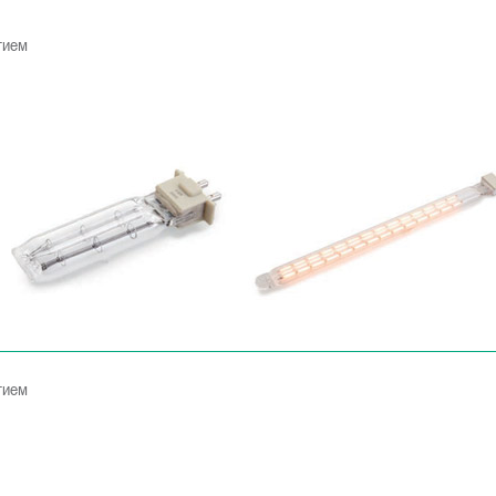
тием
тием