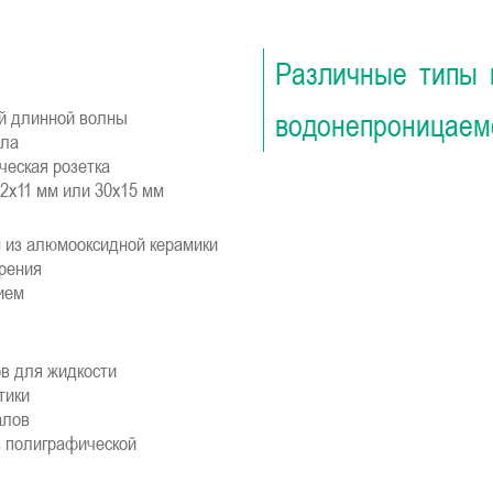
Различные типы 
ей длинной волны
водонепроницаем
ала
ческая розетка
2x11 мм или 30x15 мм
 из алюмооксидной керамики
рения
ием
ов для жидкости
тики
алов
в полиграфической