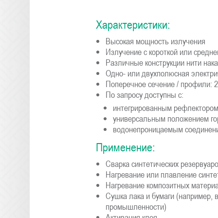
Характеристики:
Высокая мощность излучения
Излучение с короткой или средн
Различные конструкции нити нак
Одно- или двухполюсная электри
Поперечное сечение / профили: 2
По запросу доступны с:
интегрированным рефлектором
универсальным положением го
водонепроницаемым соединен
Применение:
Сварка синтетических резервуар
Нагревание или плавление синте
Нагревание композитных матери
Сушка лака и бумаги (например, 
промышленности)
Активация клея