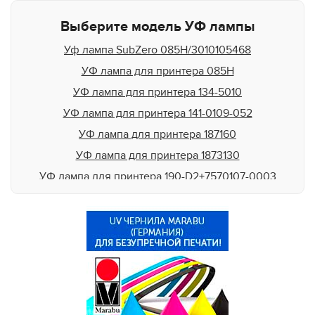
DuPont
Выберите модель УФ лампы
Durst
Уф лампа SubZero 085H/3010105468
DYSS
УФ лампа для принтера 085H
EFI Rastek
УФ лампа для принтера 134-5010
EFI Vutek
УФ лампа для принтера 141-0109-052
Flora
УФ лампа для принтера 187160
Fujifilm
УФ лампа для принтера 1873130
Gandi Innovations
УФ лампа для принтера 190-D2+7570107-0003
GCC
УФ лампа для принтера 1922F-1
Gerber
УФ лампа для принтера 2-211-0489-10
Grapo
УФ лампа для принтера 2504 D-W2X
HandTop
УФ лампа для принтера 2Z10150
HP Scitex
УФ лампа для принтера 2Z10155
Inca
УФ лампа для принтера 2Z10230
Infinity