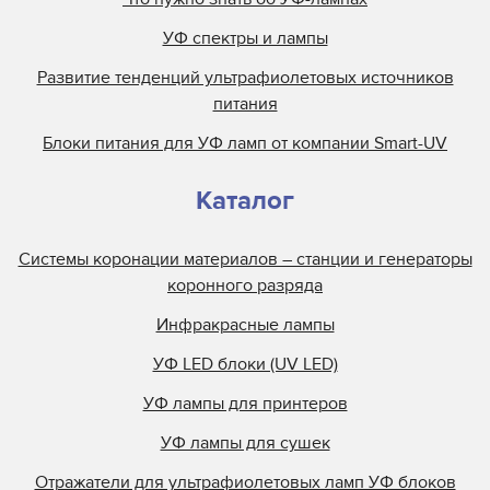
УФ лампа для принтера SubZero 170H
УФ спектры и лампы
УФ лампа для принтера Subzero 220H / Subzero
220D
Развитие тенденций ультрафиолетовых источников
питания
УФ лампа для принтера SubZero 280H
УФ лампа для принтера TR04/310
Блоки питания для УФ ламп от компании Smart-UV
УФ лампа для принтера Turbo 130513764/S7340
Каталог
УФ лампа для принтера TWUV040001
УФ лампа для принтера UVH2522-40
Системы коронации материалов – станции и генераторы
УФ лампа для принтера VZero 085A
коронного разряда
УФ лампа для принтера VZero 085D
Инфракрасные лампы
УФ лампа для принтера VZero 140A
УФ LED блоки (UV LED)
УФ лампа для принтера VZero 140D
УФ лампа для принтера Vzero 140H
УФ лампы для принтеров
УФ лампа для принтера VZero 170D
УФ лампы для сушек
УФ лампа для принтера VZero 171D
Отражатели для ультрафиолетовых ламп УФ блоков