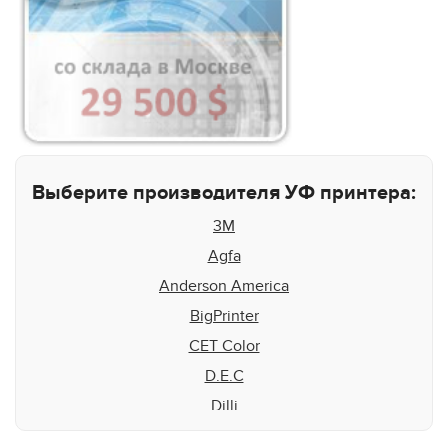
Выберите производителя УФ принтера:
3M
Agfa
Anderson America
BigPrinter
CET Color
D.E.C
Dilli
Docan