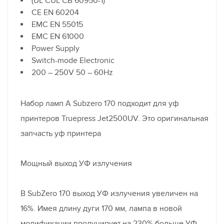
(UL CUL CB 60950-1)
CE EN 60204
EMC EN 55015
EMC EN 61000
Power Supply
Switch-mode Electronic
200 – 250V 50 – 60Hz
Набор ламп A Subzero 170 подходит для уф
принтеров Truepress Jet2500UV. Это оригинальная
запчасть уф принтера
Мощный выход УФ излучения
В SubZero 170 выход УФ излучения увеличен на
16%. Имея длину дуги 170 мм, лампа в новой
модификации продуцирует на 230% больше УФ