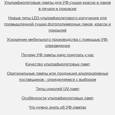
Ультрафиолетовые лампы для УФ-сушки красок и лаков
в печати и покраске
Новые типы LED-ультрафиолетового излучения для
промышленной сушки фотополимерных лаков, красок и
покрытий
Ускорение мебельного производства с помощью УФ-
отверждения
Почему УФ лампы надо покупать у нас
Качество ультрафиолетовых ламп
Оригинальные лампы или продукция альтернативных
поставщиков - определяемся с выбором
Типы цоколей UV-ламп
Особенности ультрафиолетовых ламп
Что нужно знать об УФ-лампах