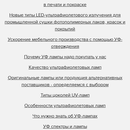
в печати и покраске
Новые типы LED-ультрафиолетового излучения для
промышленной сушки фотополимерных лаков, красок и
покрытий
Ускорение мебельного производства с помощью УФ-
отверждения
Почему УФ лампы надо покупать у нас
Качество ультрафиолетовых ламп
Оригинальные лампы или продукция альтернативных
поставщиков - определяемся с выбором
Типы цоколей UV-ламп
Особенности ультрафиолетовых ламп
Что нужно знать об УФ-лампах
УФ спектры и лампы