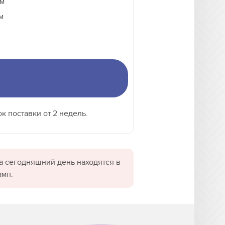
см
м
к поставки от 2 недель.
а сегодняшний день находятся в
амп.