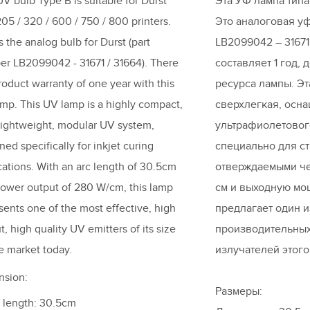
UV bulb Type B is suitable for Durst
Эта УФ лампа типа
05 / 320 / 600 / 750 / 800 printers.
Это аналоговая уф
is the analog bulb for Durst (part
LB2099042 – 31671 
r LB2099042 - 31671 / 31664). There
составляет 1 год,
product warranty of one year with this
ресурса лампы. Эт
mp. This UV lamp is a highly compact,
сверхлегкая, осн
 lightweight, modular UV system,
ультрафиолетовог
ned specifically for inkjet curing
специально для с
cations. With an arc length of 30.5cm
отверждаемыми че
ower output of 280 W/cm, this lamp
см и выходную мощ
sents one of the most effective, high
предлагает один 
t, high quality UV emitters of its size
производительных
e market today.
излучателей этог
nsion:
Размеры:
 length: 30.5cm