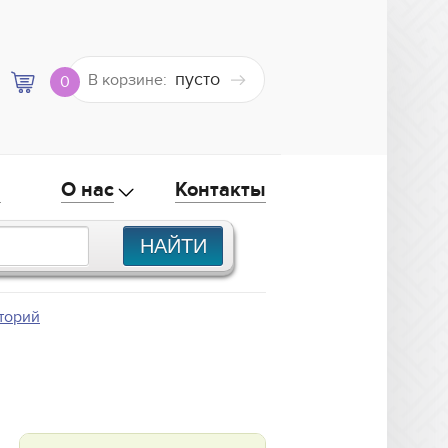
пусто
В корзине:
0
а
О нас
Контакты
торий