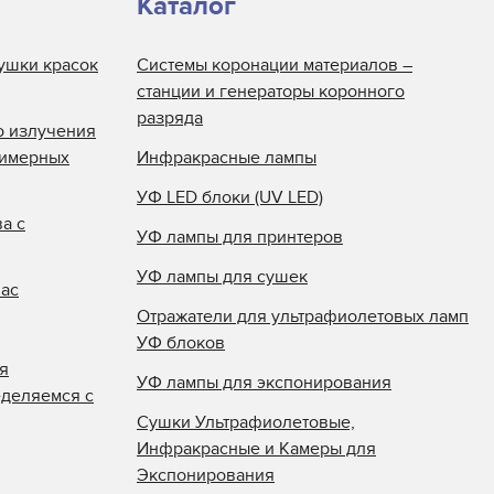
Каталог
ушки красок
Системы коронации материалов –
станции и генераторы коронного
разряда
о излучения
лимерных
Инфракрасные лампы
УФ LED блоки (UV LED)
а с
УФ лампы для принтеров
УФ лампы для сушек
нас
Отражатели для ультрафиолетовых ламп
УФ блоков
я
УФ лампы для экспонирования
еделяемся с
Сушки Ультрафиолетовые,
Инфракрасные и Камеры для
Экспонирования