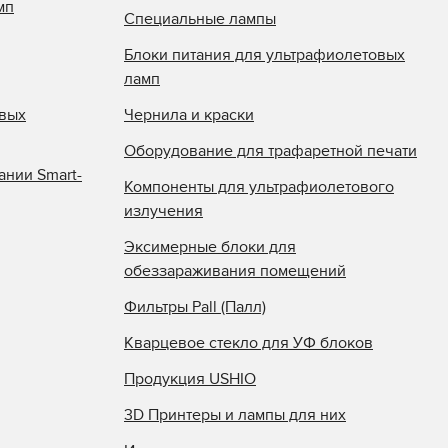
мп
Специальные лампы
Блоки питания для ультрафиолетовых
ламп
овых
Чернила и краски
Оборудование для трафаретной печати
ании Smart-
Компоненты для ультрафиолетового
излучения
Эксимерные блоки для
обеззараживания помещений
Фильтры Pall (Палл)
Кварцевое стекло для УФ блоков
Продукция USHIO
3D Принтеры и лампы для них