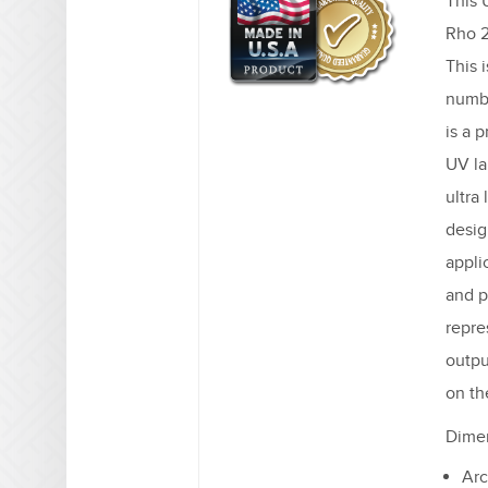
This 
Rho 2
This 
numbe
is a 
UV la
ultra
desig
appli
and p
repre
outpu
on th
Dime
Arc