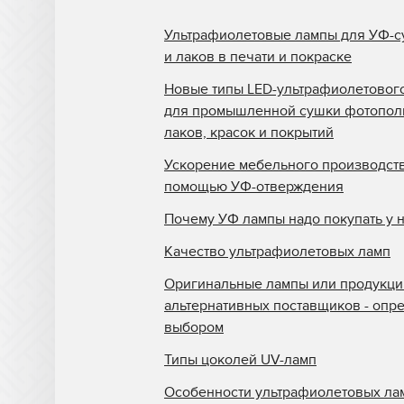
Ультрафиолетовые лампы для УФ-с
и лаков в печати и покраске
Новые типы LED-ультрафиолетовог
для промышленной сушки фотопо
лаков, красок и покрытий
Ускорение мебельного производств
помощью УФ-отверждения
Почему УФ лампы надо покупать у 
Качество ультрафиолетовых ламп
Оригинальные лампы или продукци
альтернативных поставщиков - опр
выбором
Типы цоколей UV-ламп
Особенности ультрафиолетовых ла