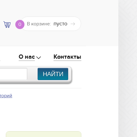
пусто
В корзине:
0
а
О нас
Контакты
торий