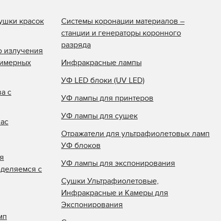
ушки красок
Системы коронации материалов –
станции и генераторы коронного
разряда
о излучения
лимерных
Инфракрасные лампы
УФ LED блоки (UV LED)
а с
УФ лампы для принтеров
УФ лампы для сушек
нас
Отражатели для ультрафиолетовых ламп
УФ блоков
я
УФ лампы для экспонирования
еделяемся с
Сушки Ультрафиолетовые,
Инфракрасные и Камеры для
Экспонирования
мп