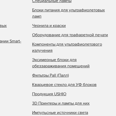
Специальные лампы
Блоки питания для ультрафиолетовых
ламп
овых
Чернила и краски
Оборудование для трафаретной печати
ании Smart-
Компоненты для ультрафиолетового
излучения
Эксимерные блоки для
обеззараживания помещений
Фильтры Pall (Палл)
Кварцевое стекло для УФ блоков
Продукция USHIO
3D Принтеры и лампы для них
Импульсные источники света