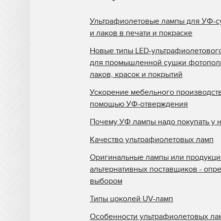
Ультрафиолетовые лампы для УФ-с
и лаков в печати и покраске
Новые типы LED-ультрафиолетовог
для промышленной сушки фотопо
лаков, красок и покрытий
Ускорение мебельного производств
помощью УФ-отверждения
Почему УФ лампы надо покупать у 
Качество ультрафиолетовых ламп
Оригинальные лампы или продукци
альтернативных поставщиков - опр
выбором
Типы цоколей UV-ламп
Особенности ультрафиолетовых ла