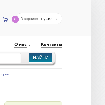
пусто
В корзине:
0
а
О нас
Контакты
торий