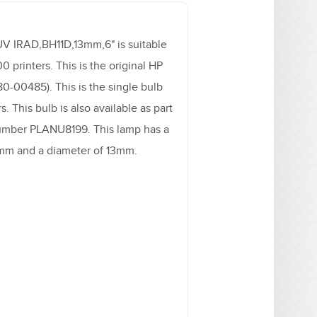
V IRAD,BH11D,13mm,6" is suitable
 printers. This is the original HP
-00485). This is the single bulb
rs. This bulb is also available as part
 number PLANU8199. This lamp has a
0mm and a diameter of 13mm.