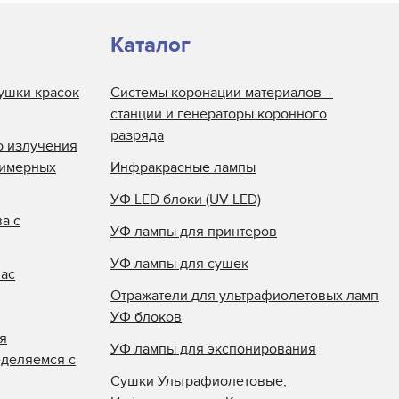
Каталог
ушки красок
Системы коронации материалов –
станции и генераторы коронного
разряда
о излучения
лимерных
Инфракрасные лампы
УФ LED блоки (UV LED)
а с
УФ лампы для принтеров
УФ лампы для сушек
нас
Отражатели для ультрафиолетовых ламп
УФ блоков
я
УФ лампы для экспонирования
еделяемся с
Сушки Ультрафиолетовые,