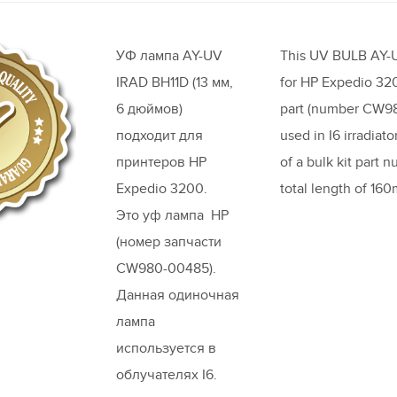
УФ лампа AY-UV
This UV BULB AY-U
IRAD BH11D (13 мм,
for HP Expedio 3200
6 дюймов)
part (number CW980
подходит для
used in I6 irradiato
принтеров HP
of a bulk kit part
Expedio 3200.
total length of 16
Это уф лампа HP
(номер запчасти
CW980-00485).
Данная одиночная
лампа
используется в
облучателях I6.