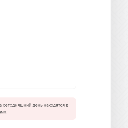
а сегодняшний день находятся в
амп.