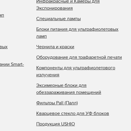
Инфракрасные и Камеры для
Экспонирования
мп
Специальные лампы
Блоки питания для ультрафиолетовых
ламп
овых
Чернила и краски
Оборудование для трафаретной печати
ании Smart-
Компоненты для ультрафиолетового
излучения
Эксимерные блоки для
обеззараживания помещений
Фильтры Pall (Палл)
Кварцевое стекло для УФ блоков
Продукция USHIO