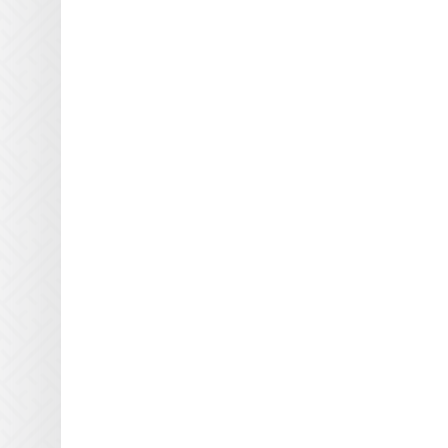
M.M.Parker
Mark Andy
Metal Box
Metronic
Miltec
Nilpeter
Nordson
Objet
Olec
Online Energy
Panacol
Philips
Polarlamp