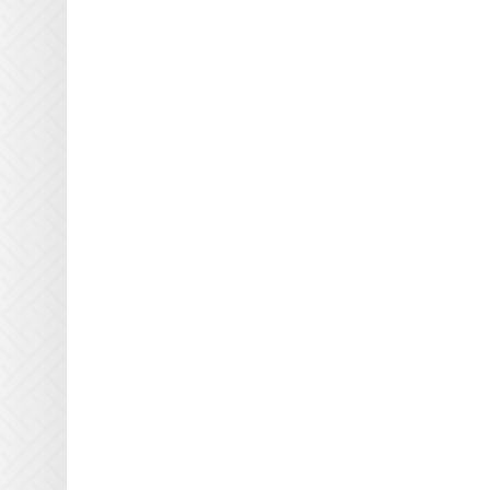
Atlas Speciality Lig
Baldwin
Beltron
BLV
Buerkle
Didde
DigiPrint для сушек
Dorn SPE
Dr. Fischer
Dry Tac
Efsen
Elmag