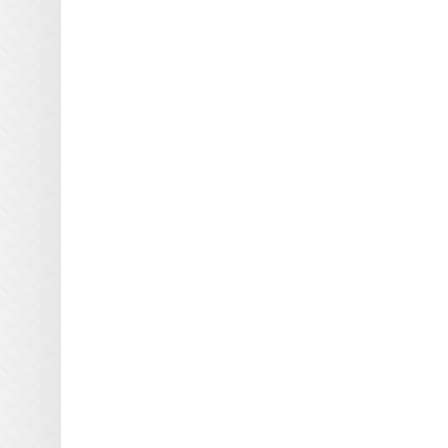
Interlight
Jelight
Johnson and Allen
Kase
KBA
Kopack
Kuehnast
Lamin
Lamp Tech
LCD Lighting
Loctite
M&R