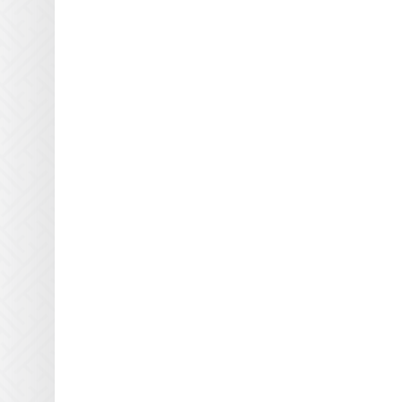
Polytype
Primarc
Prime UV
QLI Lighting
Quality Discount Pre
Research Inc.
Samlink
Singulus
Southern Lamps
Specialty Coatings
Stanley
Steinemann