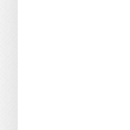
Eltosch
EYE
Frank Matthew
Gallus
GEW
Grafix
Guann Yinn
H&S Autoshot
Hanovia
Heidelberg
Henkel
Heraeus
Hewlett Packard