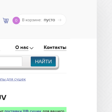
пусто
В корзине:
0
а
О нас
Контакты
пы для сушек
UV
ант
поставки УФ сушек
для вашего