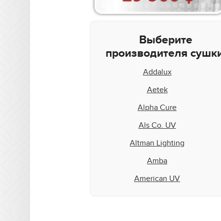
Выберите
производителя сушки
Addalux
Aetek
Alpha Cure
Als Co. UV
Altman Lighting
Amba
American UV
Aquaflex
Aradiant