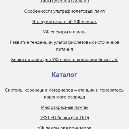
Типы цоколей UV-ламп
M&R
Особенности ультрафиолетовых ламп
M.M.Parker
Что нужно знать об УФ-лампах
Mark Andy
УФ спектры и лампы
Metal Box
Развитие тенденций ультрафиолетовых источников
Metronic
питания
Miltec
Блоки питания для УФ ламп от компании Smart-UV
Nilpeter
Nordson
Каталог
Objet
Olec
Системы коронации материалов – станции и генераторы
Online Energy
коронного разряда
Panacol
Инфракрасные лампы
Philips
УФ LED блоки (UV LED)
Polarlamp
УФ лампы для принтеров
Polytype