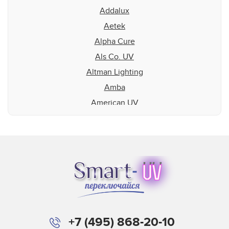
Addalux
Aetek
Alpha Cure
Als Co. UV
Altman Lighting
Amba
American UV
Aquaflex
Aradiant
Atlas Speciality Lig
Baldwin
Beltron
BLV
Buerkle
+7 (495) 868-20-10
Didde