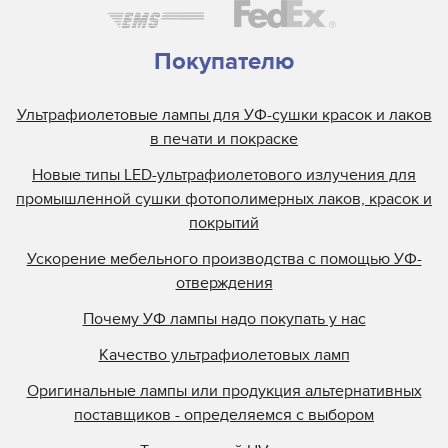
Heidelberg
Henkel
Покупателю
Heraeus
Ультрафиолетовые лампы для УФ-сушки красок и лаков
Hewlett Packard
в печати и покраске
Interlight
Новые типы LED-ультрафиолетового излучения для
Jelight
промышленной сушки фотополимерных лаков, красок и
Johnson and Allen
покрытий
Kase
Ускорение мебельного производства с помощью УФ-
KBA
отверждения
Kopack
Почему УФ лампы надо покупать у нас
Kuehnast
Качество ультрафиолетовых ламп
Lamin
Lamp Tech
Оригинальные лампы или продукция альтернативных
поставщиков - определяемся с выбором
LCD Lighting
Loctite