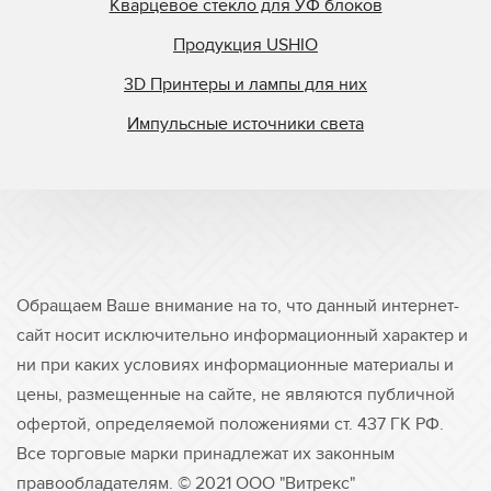
Superior Quartz
Кварцевое стекло для УФ блоков
Svecia
Продукция USHIO
Symcon
3D Принтеры и лампы для них
Tasic
Импульсные источники света
TCS
Tes Bv.
Theimer
Ultralight
Union Carbide
Ushio
Обращаем Ваше внимание на то, что данный интернет-
UV Doctor
сайт носит исключительно информационный характер и
UV Graphics
ни при каких условиях информационные материалы и
цены, размещенные на сайте, не являются публичной
UV Light Technology
офертой, определяемой положениями ст. 437 ГК РФ.
UV Process
Все торговые марки принадлежат их законным
UV Technik
правообладателям. © 2021 ООО "Витрекс"