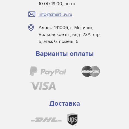
10.00-19.00, пн-пт
DigiPrint для сушек
info@smart-uv.ru
Dorn SPE
Dr. Fischer
Адрес: 141006, г. Мытищи,
Dry Tac
Волковское ш., влд. 23А, стр.
Efsen
5, этаж 6, помещ. 5
Elmag
Варианты оплаты
Eltosch
EYE
Frank Matthew
Gallus
GEW
Grafix
Доставка
Guann Yinn
H&S Autoshot
Hanovia