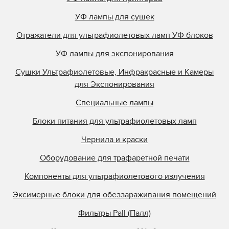
Primarc
УФ лампы для сушек
Prime UV
Отражатели для ультрафиолетовых ламп УФ блоков
QLI Lighting
УФ лампы для экспонирования
Quality Discount Pre
Сушки Ультрафиолетовые, Инфракрасные и Камеры
Research Inc.
для Экспонирования
Samlink
Специальные лампы
Singulus
Блоки питания для ультрафиолетовых ламп
Southern Lamps
Specialty Coatings
Чернила и краски
Stanley
Оборудование для трафаретной печати
Steinemann
Компоненты для ультрафиолетового излучения
StrataSys
Эксимерные блоки для обеззараживания помещений
Superfici
Фильтры Pall (Палл)
Superfine Printing M