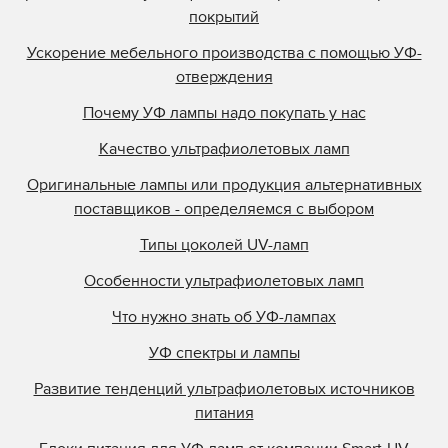
покрытий
Kase
Ускорение мебельного производства с помощью УФ-
KBA
отверждения
Kopack
Почему УФ лампы надо покупать у нас
Kuehnast
Качество ультрафиолетовых ламп
Lamin
Lamp Tech
Оригинальные лампы или продукция альтернативных
поставщиков - определяемся с выбором
LCD Lighting
Loctite
Типы цоколей UV-ламп
M&R
Особенности ультрафиолетовых ламп
M.M.Parker
Что нужно знать об УФ-лампах
Mark Andy
УФ спектры и лампы
Metal Box
Развитие тенденций ультрафиолетовых источников
Metronic
питания
Miltec