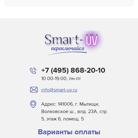
Aquaflex
Aradiant
Atlas Speciality Lig
Baldwin
Beltron
BLV
Buerkle
+7 (495) 868-20-10
Didde
10.00-19.00, пн-пт
DigiPrint для сушек
info@smart-uv.ru
Dorn SPE
Dr. Fischer
Адрес: 141006, г. Мытищи,
Dry Tac
Волковское ш., влд. 23А, стр.
Efsen
5, этаж 6, помещ. 5
Elmag
Варианты оплаты
Eltosch