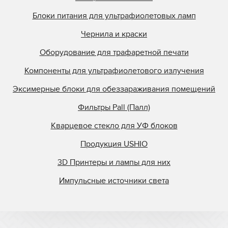
Singulus
Блоки питания для ультрафиолетовых ламп
Southern Lamps
Specialty Coatings
Чернила и краски
Stanley
Оборудование для трафаретной печати
Steinemann
Компоненты для ультрафиолетового излучения
StrataSys
Эксимерные блоки для обеззараживания помещений
Superfici
Фильтры Pall (Палл)
Superfine Printing M
Superior Quartz
Кварцевое стекло для УФ блоков
Svecia
Продукция USHIO
Symcon
3D Принтеры и лампы для них
Tasic
Импульсные источники света
TCS
Tes Bv.
Theimer