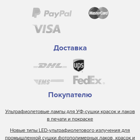
EYE
Frank Matthew
Gallus
GEW
Grafix
Доставка
Guann Yinn
H&S Autoshot
Hanovia
Heidelberg
Henkel
Покупателю
Heraeus
Ультрафиолетовые лампы для УФ-сушки красок и лаков
Hewlett Packard
в печати и покраске
Interlight
Новые типы LED-ультрафиолетового излучения для
Jelight
промышленной сушки фотополимерных лаков, красок и
Johnson and Allen