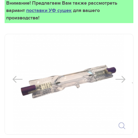
Внимание! Предлагаем Вам также рассмотреть
вариант
поставки УФ сушек
для вашего
производства!
`