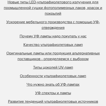
Новые типы LED-ультрафиолетового излучения для
промышленной сушки фотополимерных лаков, красок и
покрытий
Ускорение мебельного производства с помощью УФ-
отверждения
Почему УФ лампы надо покупать у нас
Качество ультрафиолетовых ламп
Оригинальные лампы или продукция альтернативных
поставщиков - определяемся с выбором
Типы цоколей UV-ламп
Особенности ультрафиолетовых ламп
Что нужно знать об УФ-лампах
УФ спектры и лампы
Развитие тенденций ультрафиолетовых источников