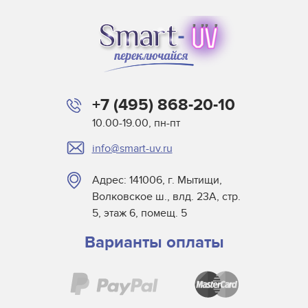
Atlas Speciality Lig
Baldwin
Beltron
BLV
Buerkle
+7 (495) 868-20-10
Didde
10.00-19.00, пн-пт
DigiPrint для сушек
info@smart-uv.ru
Dorn SPE
Dr. Fischer
Адрес: 141006, г. Мытищи,
Dry Tac
Волковское ш., влд. 23А, стр.
Efsen
5, этаж 6, помещ. 5
Elmag
Варианты оплаты
Eltosch
EYE
Frank Matthew