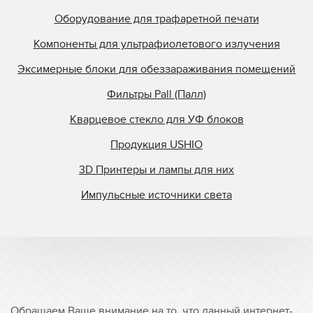
Stanley
Оборудование для трафаретной печати
Steinemann
Компоненты для ультрафиолетового излучения
StrataSys
Эксимерные блоки для обеззараживания помещений
Superfici
Фильтры Pall (Палл)
Superfine Printing M
Superior Quartz
Кварцевое стекло для УФ блоков
Svecia
Продукция USHIO
Symcon
3D Принтеры и лампы для них
Tasic
Импульсные источники света
TCS
Tes Bv.
Theimer
Ultralight
Union Carbide
Ushio
Обращаем Ваше внимание на то, что данный интернет-