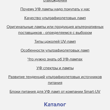
отверждения
Kopack
Почему УФ лампы надо покупать у нас
Kuehnast
Качество ультрафиолетовых ламп
Lamin
Lamp Tech
Оригинальные лампы или продукция альтернативных
поставщиков - определяемся с выбором
LCD Lighting
Loctite
Типы цоколей UV-ламп
M&R
Особенности ультрафиолетовых ламп
M.M.Parker
Что нужно знать об УФ-лампах
Mark Andy
УФ спектры и лампы
Metal Box
Развитие тенденций ультрафиолетовых источников
Metronic
питания
Miltec
Блоки питания для УФ ламп от компании Smart-UV
Nilpeter
Nordson
Каталог
Objet