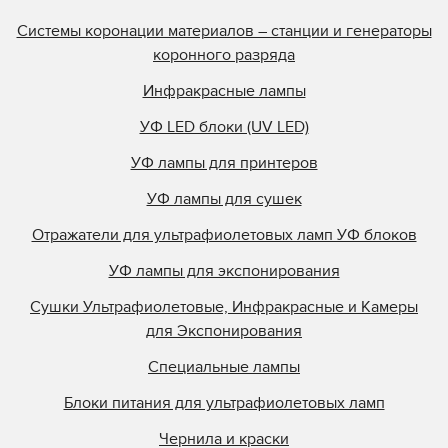
Olec
Системы коронации материалов – станции и генераторы
Online Energy
коронного разряда
Panacol
Инфракрасные лампы
Philips
УФ LED блоки (UV LED)
Polarlamp
УФ лампы для принтеров
Polytype
Primarc
УФ лампы для сушек
Prime UV
Отражатели для ультрафиолетовых ламп УФ блоков
QLI Lighting
УФ лампы для экспонирования
Quality Discount Pre
Сушки Ультрафиолетовые, Инфракрасные и Камеры
Research Inc.
для Экспонирования
Samlink
Специальные лампы
Singulus
Блоки питания для ультрафиолетовых ламп
Southern Lamps
Specialty Coatings
Чернила и краски