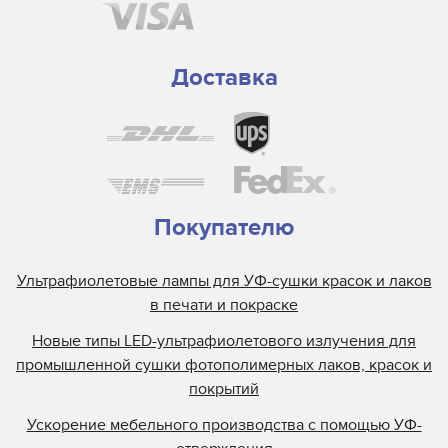
Gallus
GEW
Grafix
Доставка
Guann Yinn
H&S Autoshot
Hanovia
Heidelberg
Henkel
Покупателю
Heraeus
Ультрафиолетовые лампы для УФ-сушки красок и лаков
Hewlett Packard
в печати и покраске
Interlight
Новые типы LED-ультрафиолетового излучения для
Jelight
промышленной сушки фотополимерных лаков, красок и
Johnson and Allen
покрытий
Kase
Ускорение мебельного производства с помощью УФ-
KBA