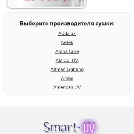
Выберите производителя сушки:
Addalux
Aetek
Alpha Cure
Als Co. UV
Altman Lighting
Amba
American UV
Aquaflex
Aradiant
Atlas Speciality Lig
Baldwin
Beltron