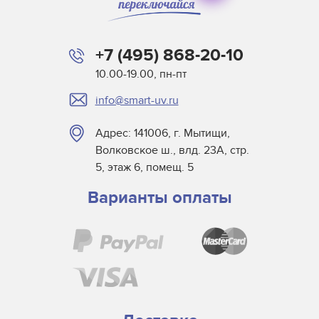
BLV
Buerkle
+7 (495) 868-20-10
Didde
10.00-19.00, пн-пт
DigiPrint для сушек
info@smart-uv.ru
Dorn SPE
Dr. Fischer
Адрес: 141006, г. Мытищи,
Dry Tac
Волковское ш., влд. 23А, стр.
Efsen
5, этаж 6, помещ. 5
Elmag
Варианты оплаты
Eltosch
EYE
Frank Matthew
Gallus
GEW
Grafix