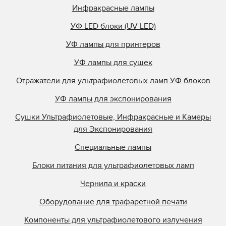
Инфракрасные лампы
Philips
УФ LED блоки (UV LED)
Polarlamp
УФ лампы для принтеров
Polytype
Primarc
УФ лампы для сушек
Prime UV
Отражатели для ультрафиолетовых ламп УФ блоков
QLI Lighting
УФ лампы для экспонирования
Quality Discount Pre
Сушки Ультрафиолетовые, Инфракрасные и Камеры
Research Inc.
для Экспонирования
Samlink
Специальные лампы
Singulus
Блоки питания для ультрафиолетовых ламп
Southern Lamps
Specialty Coatings
Чернила и краски
Stanley
Оборудование для трафаретной печати
Steinemann
Компоненты для ультрафиолетового излучения