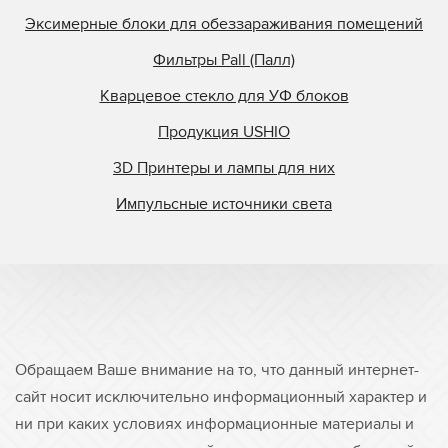
StrataSys
Эксимерные блоки для обеззараживания помещений
Superfici
Фильтры Pall (Палл)
Superfine Printing M
Superior Quartz
Кварцевое стекло для УФ блоков
Svecia
Продукция USHIO
Symcon
3D Принтеры и лампы для них
Tasic
Импульсные источники света
TCS
Tes Bv.
Theimer
Ultralight
Union Carbide
Ushio
Обращаем Ваше внимание на то, что данный интернет-
UV Doctor
сайт носит исключительно информационный характер и
UV Graphics
ни при каких условиях информационные материалы и