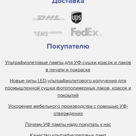
Доставка
Guann Yinn
H&S Autoshot
Hanovia
Heidelberg
Henkel
Покупателю
Heraeus
Ультрафиолетовые лампы для УФ-сушки красок и лаков
Hewlett Packard
в печати и покраске
Interlight
Новые типы LED-ультрафиолетового излучения для
Jelight
промышленной сушки фотополимерных лаков, красок и
Johnson and Allen
покрытий
Kase
Ускорение мебельного производства с помощью УФ-
KBA
отверждения
Kopack
Почему УФ лампы надо покупать у нас
Kuehnast
Качество ультрафиолетовых ламп
Lamin