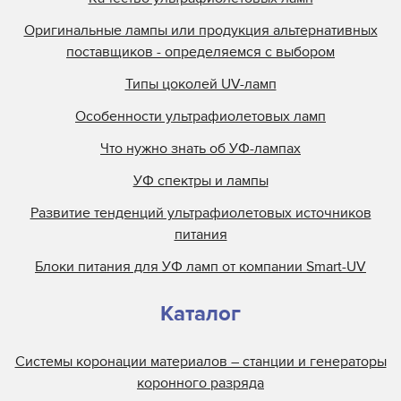
Lamp Tech
Оригинальные лампы или продукция альтернативных
поставщиков - определяемся с выбором
LCD Lighting
Loctite
Типы цоколей UV-ламп
M&R
Особенности ультрафиолетовых ламп
M.M.Parker
Что нужно знать об УФ-лампах
Mark Andy
УФ спектры и лампы
Metal Box
Развитие тенденций ультрафиолетовых источников
Metronic
питания
Miltec
Блоки питания для УФ ламп от компании Smart-UV
Nilpeter
Nordson
Каталог
Objet
Olec
Системы коронации материалов – станции и генераторы
Online Energy
коронного разряда
Panacol