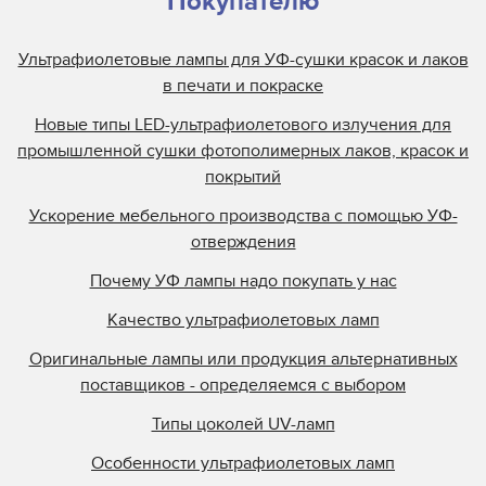
Покупателю
Heraeus
Ультрафиолетовые лампы для УФ-сушки красок и лаков
Hewlett Packard
в печати и покраске
Interlight
Новые типы LED-ультрафиолетового излучения для
Jelight
промышленной сушки фотополимерных лаков, красок и
Johnson and Allen
покрытий
Kase
Ускорение мебельного производства с помощью УФ-
KBA
отверждения
Kopack
Почему УФ лампы надо покупать у нас
Kuehnast
Качество ультрафиолетовых ламп
Lamin
Lamp Tech
Оригинальные лампы или продукция альтернативных
поставщиков - определяемся с выбором
LCD Lighting
Loctite
Типы цоколей UV-ламп
M&R
Особенности ультрафиолетовых ламп
M.M.Parker