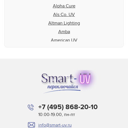
Alpha Cure
Als Co. UV
Altman Lighting
Amba
American UV
Aquaflex
Aradiant
Atlas Speciality Lig
Baldwin
Beltron
BLV
Buerkle
+7 (495) 868-20-10
Didde
10.00-19.00, пн-пт
DigiPrint для сушек
info@smart-uv.ru
Dorn SPE