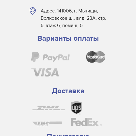
Dr. Fischer
Адрес: 141006, г. Мытищи,
Dry Tac
Волковское ш., влд. 23А, стр.
Efsen
5, этаж 6, помещ. 5
Elmag
Варианты оплаты
Eltosch
EYE
Frank Matthew
Gallus
GEW
Grafix
Доставка
Guann Yinn
H&S Autoshot
Hanovia
Heidelberg
Henkel