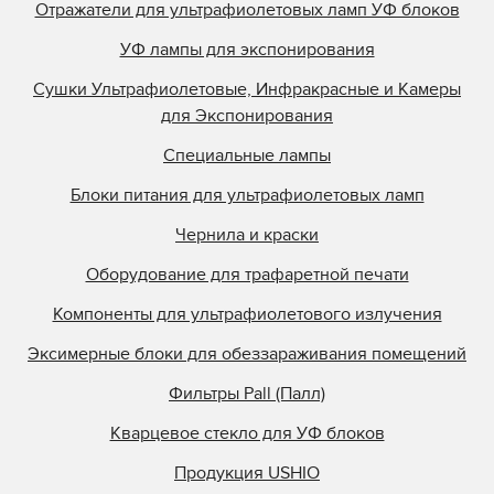
Отражатели для ультрафиолетовых ламп УФ блоков
QLI Lighting
УФ лампы для экспонирования
Quality Discount Pre
Сушки Ультрафиолетовые, Инфракрасные и Камеры
Research Inc.
для Экспонирования
Samlink
Специальные лампы
Singulus
Блоки питания для ультрафиолетовых ламп
Southern Lamps
Specialty Coatings
Чернила и краски
Stanley
Оборудование для трафаретной печати
Steinemann
Компоненты для ультрафиолетового излучения
StrataSys
Эксимерные блоки для обеззараживания помещений
Superfici
Фильтры Pall (Палл)
Superfine Printing M
Superior Quartz
Кварцевое стекло для УФ блоков
Svecia
Продукция USHIO