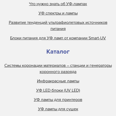
Что нужно знать об УФ-лампах
Mark Andy
УФ спектры и лампы
Metal Box
Развитие тенденций ультрафиолетовых источников
Metronic
питания
Miltec
Блоки питания для УФ ламп от компании Smart-UV
Nilpeter
Nordson
Каталог
Objet
Olec
Системы коронации материалов – станции и генераторы
Online Energy
коронного разряда
Panacol
Инфракрасные лампы
Philips
УФ LED блоки (UV LED)
Polarlamp
УФ лампы для принтеров
Polytype
Primarc
УФ лампы для сушек
Prime UV