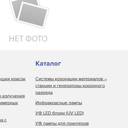
Каталог
ушки красок
Системы коронации материалов –
станции и генераторы коронного
разряда
о излучения
лимерных
Инфракрасные лампы
УФ LED блоки (UV LED)
а с
УФ лампы для принтеров