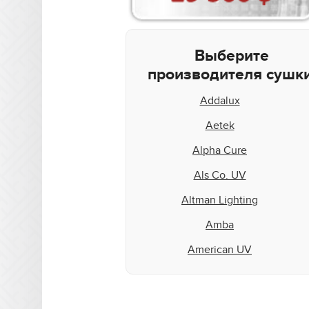
Выберите
производителя сушки
Addalux
Aetek
Alpha Cure
Als Co. UV
Altman Lighting
Amba
American UV
Aquaflex
Aradiant