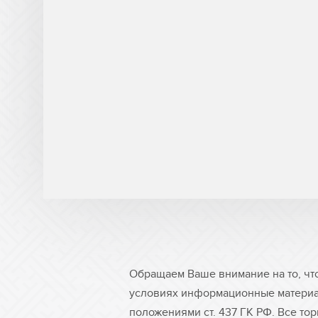
M.M.Parker
Mark Andy
Metal Box
Metronic
Miltec
Nilpeter
Nordson
Objet
Olec
Online Energy
Panacol
Обращаем Ваше внимание на то, чт
Philips
условиях информационные материа
положениями ст. 437 ГК РФ. Все то
Polarlamp