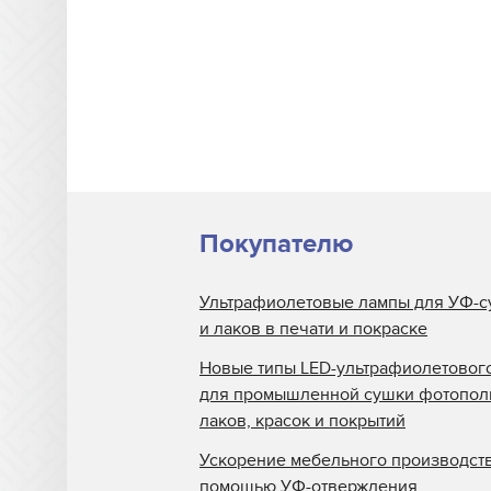
Eltosch
EYE
Frank Matthew
Gallus
GEW
Grafix
Покупателю
Guann Yinn
H&S Autoshot
Ультрафиолетовые лампы для УФ-с
Hanovia
и лаков в печати и покраске
Heidelberg
Новые типы LED-ультрафиолетовог
для промышленной сушки фотопо
Henkel
лаков, красок и покрытий
Heraeus
Ускорение мебельного производств
Hewlett Packard
помощью УФ-отверждения