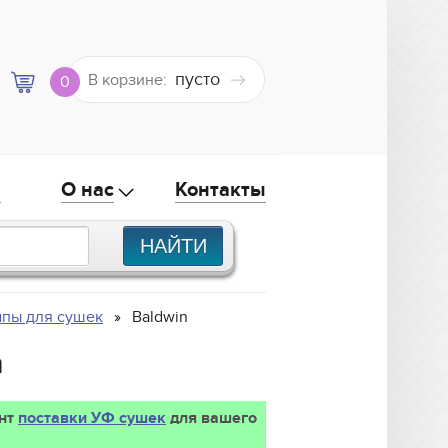
пусто
В корзине:
0
а
О нас
Контакты
пы для сушек
Baldwin
n
ант
поставки УФ сушек
для вашего