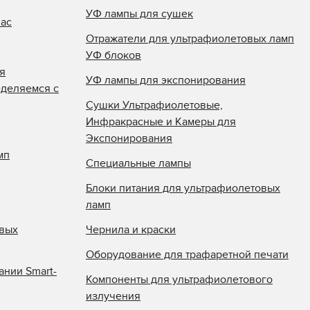
УФ лампы для сушек
нас
Отражатели для ультрафиолетовых ламп
УФ блоков
я
УФ лампы для экспонирования
еделяемся с
Сушки Ультрафиолетовые,
Инфракрасные и Камеры для
Экспонирования
мп
Специальные лампы
Блоки питания для ультрафиолетовых
ламп
овых
Чернила и краски
Оборудование для трафаретной печати
ании Smart-
Компоненты для ультрафиолетового
излучения