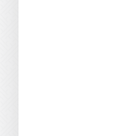
Atlas Speciality Lig
Baldwin
Beltron
BLV
Buerkle
Didde
DigiPrint для сушек
Dorn SPE
Dr. Fischer
Dry Tac
Efsen
Elmag