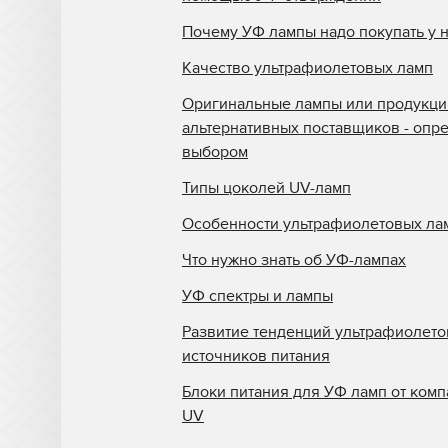
Interlight
Почему УФ лампы надо покупать у 
Jelight
Качество ультрафиолетовых ламп
Johnson and Allen
Оригинальные лампы или продукци
альтернативных поставщиков - опр
Kase
выбором
KBA
Типы цоколей UV-ламп
Kopack
Особенности ультрафиолетовых ла
Kuehnast
Что нужно знать об УФ-лампах
Lamin
УФ спектры и лампы
Lamp Tech
Развитие тенденций ультрафиолет
LCD Lighting
источников питания
Loctite
Блоки питания для УФ ламп от комп
UV
M&R