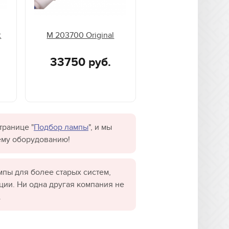
t
M 203700 Original
33750 руб.
транице "
Подбор лампы
", и мы
ему оборудованию!
пы для более старых систем,
ции. Ни одна другая компания не
.