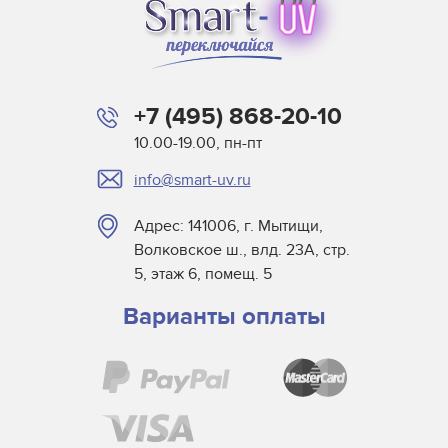
Baldwin
Beltron
BLV
Buerkle
+7 (495) 868-20-10
Didde
10.00-19.00, пн-пт
DigiPrint для сушек
info@smart-uv.ru
Dorn SPE
Dr. Fischer
Адрес: 141006, г. Мытищи,
Dry Tac
Волковское ш., влд. 23А, стр.
Efsen
5, этаж 6, помещ. 5
Elmag
Варианты оплаты
Eltosch
EYE
Frank Matthew
Gallus