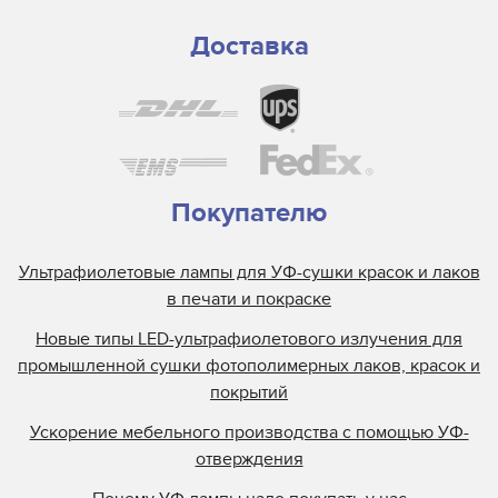
GEW
Grafix
Доставка
Guann Yinn
H&S Autoshot
Hanovia
Heidelberg
Henkel
Покупателю
Heraeus
Ультрафиолетовые лампы для УФ-сушки красок и лаков
Hewlett Packard
в печати и покраске
Interlight
Новые типы LED-ультрафиолетового излучения для
Jelight
промышленной сушки фотополимерных лаков, красок и
Johnson and Allen
покрытий
Kase
Ускорение мебельного производства с помощью УФ-
KBA
отверждения
Kopack