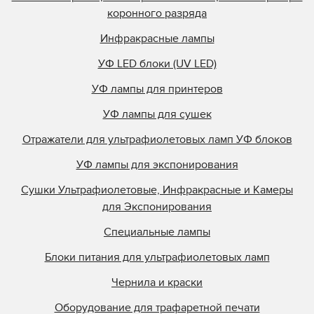
Online Energy
коронного разряда
Panacol
Инфракрасные лампы
Philips
УФ LED блоки (UV LED)
Polarlamp
УФ лампы для принтеров
Polytype
Primarc
УФ лампы для сушек
Prime UV
Отражатели для ультрафиолетовых ламп УФ блоков
QLI Lighting
УФ лампы для экспонирования
Quality Discount Pre
Сушки Ультрафиолетовые, Инфракрасные и Камеры
Research Inc.
для Экспонирования
Samlink
Специальные лампы
Singulus
Блоки питания для ультрафиолетовых ламп
Southern Lamps
Specialty Coatings
Чернила и краски
Stanley
Оборудование для трафаретной печати