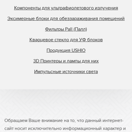
Steinemann
Компоненты для ультрафиолетового излучения
StrataSys
Эксимерные блоки для обеззараживания помещений
Superfici
Фильтры Pall (Палл)
Superfine Printing M
Superior Quartz
Кварцевое стекло для УФ блоков
Svecia
Продукция USHIO
Symcon
3D Принтеры и лампы для них
Tasic
Импульсные источники света
TCS
Tes Bv.
Theimer
Ultralight
Union Carbide
Ushio
Обращаем Ваше внимание на то, что данный интернет-
UV Doctor
сайт носит исключительно информационный характер и