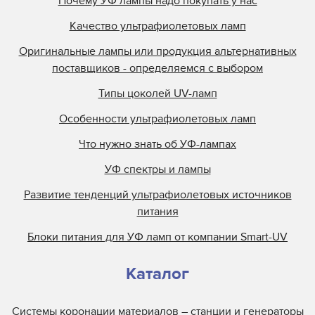
Почему УФ лампы надо покупать у нас
Kuehnast
Качество ультрафиолетовых ламп
Lamin
Lamp Tech
Оригинальные лампы или продукция альтернативных
поставщиков - определяемся с выбором
LCD Lighting
Loctite
Типы цоколей UV-ламп
M&R
Особенности ультрафиолетовых ламп
M.M.Parker
Что нужно знать об УФ-лампах
Mark Andy
УФ спектры и лампы
Metal Box
Развитие тенденций ультрафиолетовых источников
Metronic
питания
Miltec
Блоки питания для УФ ламп от компании Smart-UV
Nilpeter
Nordson
Каталог
Objet
Olec
Системы коронации материалов – станции и генераторы