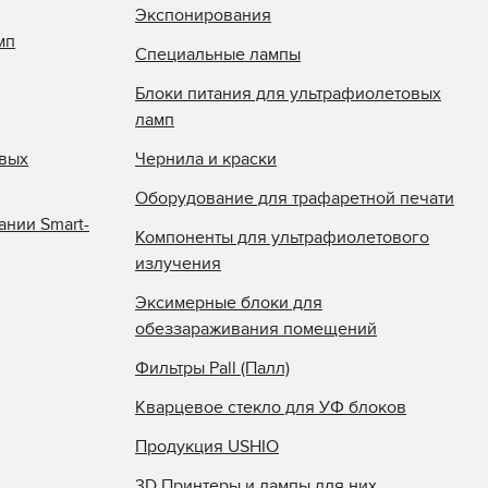
Экспонирования
мп
Специальные лампы
Блоки питания для ультрафиолетовых
ламп
овых
Чернила и краски
Оборудование для трафаретной печати
ании Smart-
Компоненты для ультрафиолетового
излучения
Эксимерные блоки для
обеззараживания помещений
Фильтры Pall (Палл)
Кварцевое стекло для УФ блоков
Продукция USHIO
3D Принтеры и лампы для них