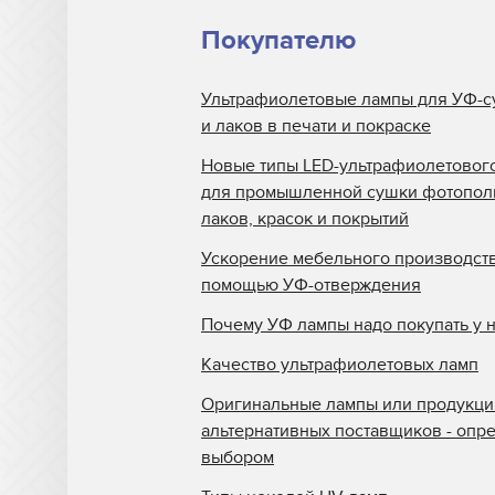
Atlas Speciality Lig
Покупателю
Baldwin
Ультрафиолетовые лампы для УФ-с
Beltron
и лаков в печати и покраске
BLV
Новые типы LED-ультрафиолетовог
Buerkle
для промышленной сушки фотопо
лаков, красок и покрытий
Didde
Ускорение мебельного производств
DigiPrint для сушек
помощью УФ-отверждения
Dorn SPE
Почему УФ лампы надо покупать у 
Dr. Fischer
Качество ультрафиолетовых ламп
Dry Tac
Оригинальные лампы или продукци
Efsen
альтернативных поставщиков - опр
выбором
Elmag