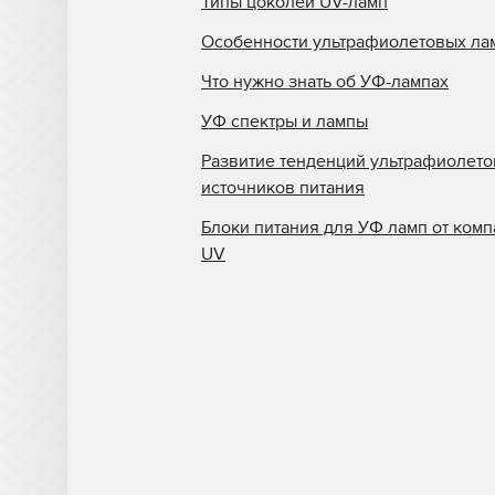
Типы цоколей UV-ламп
Eltosch
Особенности ультрафиолетовых ла
EYE
Что нужно знать об УФ-лампах
Frank Matthew
УФ спектры и лампы
Gallus
Развитие тенденций ультрафиолет
GEW
источников питания
Grafix
Блоки питания для УФ ламп от комп
Guann Yinn
UV
H&S Autoshot
Hanovia
Heidelberg
Henkel
Heraeus
Hewlett Packard