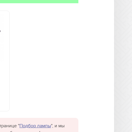
транице "
Подбор лампы
", и мы