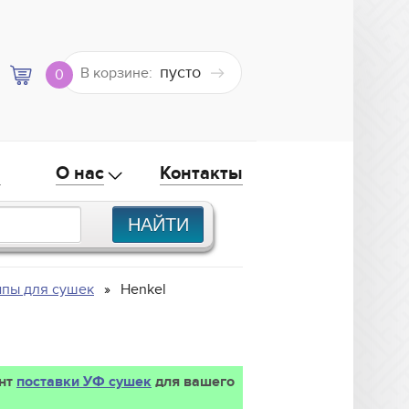
пусто
В корзине:
0
а
О нас
Контакты
пы для сушек
Henkel
ант
поставки УФ сушек
для вашего