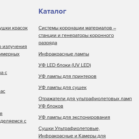
Каталог
ушки красок
Системы коронации материалов –
станции и генераторы коронного
разряда
о излучения
лимерных
Инфракрасные лампы
УФ LED блоки (UV LED)
а с
УФ лампы для принтеров
УФ лампы для сушек
нас
Отражатели для ультрафиолетовых ламп
УФ блоков
я
УФ лампы для экспонирования
еделяемся с
Сушки Ультрафиолетовые,
Инфракрасные и Камеры для