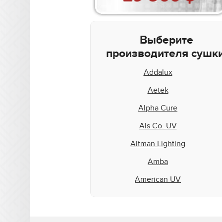
Выберите
производителя сушки
Addalux
Aetek
Alpha Cure
Als Co. UV
Altman Lighting
Amba
American UV
Aquaflex
Aradiant