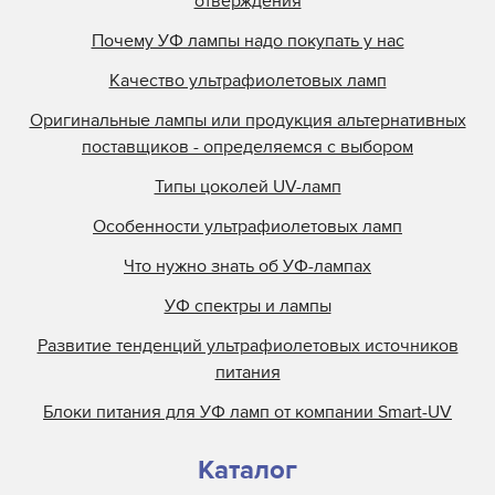
отверждения
Kopack
Почему УФ лампы надо покупать у нас
Kuehnast
Качество ультрафиолетовых ламп
Lamin
Lamp Tech
Оригинальные лампы или продукция альтернативных
поставщиков - определяемся с выбором
LCD Lighting
Loctite
Типы цоколей UV-ламп
M&R
Особенности ультрафиолетовых ламп
M.M.Parker
Что нужно знать об УФ-лампах
Mark Andy
УФ спектры и лампы
Metal Box
Развитие тенденций ультрафиолетовых источников
Metronic
питания
Miltec
Блоки питания для УФ ламп от компании Smart-UV
Nilpeter
Nordson
Каталог
Objet