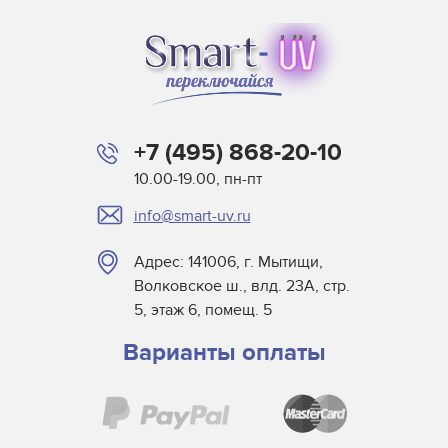
Atlas Speciality Lig
Baldwin
Beltron
BLV
Buerkle
+7 (495) 868-20-10
Didde
10.00-19.00, пн-пт
DigiPrint для сушек
info@smart-uv.ru
Dorn SPE
Dr. Fischer
Адрес: 141006, г. Мытищи,
Dry Tac
Волковское ш., влд. 23А, стр.
Efsen
5, этаж 6, помещ. 5
Elmag
Варианты оплаты
Eltosch
EYE
Frank Matthew