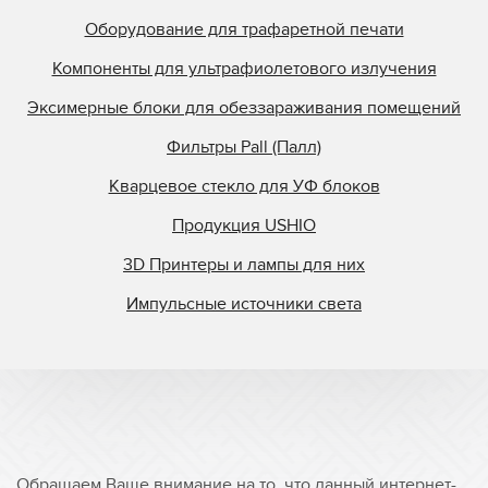
Stanley
Оборудование для трафаретной печати
Steinemann
Компоненты для ультрафиолетового излучения
StrataSys
Эксимерные блоки для обеззараживания помещений
Superfici
Фильтры Pall (Палл)
Superfine Printing M
Superior Quartz
Кварцевое стекло для УФ блоков
Svecia
Продукция USHIO
Symcon
3D Принтеры и лампы для них
Tasic
Импульсные источники света
TCS
Tes Bv.
Theimer
Ultralight
Union Carbide
Ushio
Обращаем Ваше внимание на то, что данный интернет-