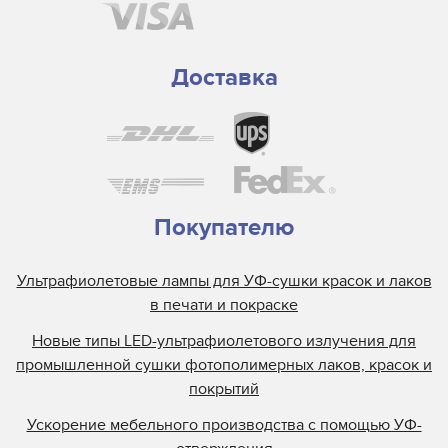
Gallus
GEW
Grafix
Доставка
Guann Yinn
H&S Autoshot
Hanovia
Heidelberg
Henkel
Покупателю
Heraeus
Ультрафиолетовые лампы для УФ-сушки красок и лаков
Hewlett Packard
в печати и покраске
Interlight
Новые типы LED-ультрафиолетового излучения для
Jelight
промышленной сушки фотополимерных лаков, красок и
Johnson and Allen
покрытий
Kase
Ускорение мебельного производства с помощью УФ-
KBA