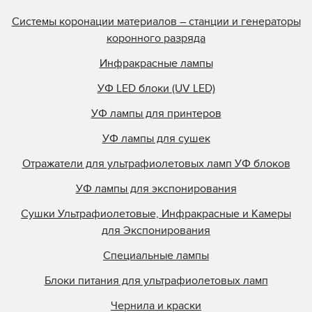
Olec
Системы коронации материалов – станции и генераторы
Online Energy
коронного разряда
Panacol
Инфракрасные лампы
Philips
УФ LED блоки (UV LED)
Polarlamp
УФ лампы для принтеров
Polytype
Primarc
УФ лампы для сушек
Prime UV
Отражатели для ультрафиолетовых ламп УФ блоков
QLI Lighting
УФ лампы для экспонирования
Quality Discount Pre
Сушки Ультрафиолетовые, Инфракрасные и Камеры
Research Inc.
для Экспонирования
Samlink
Специальные лампы
Singulus
Блоки питания для ультрафиолетовых ламп
Southern Lamps
Specialty Coatings
Чернила и краски