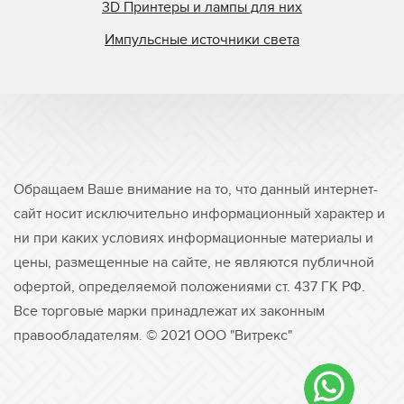
3D Принтеры и лампы для них
Tasic
Импульсные источники света
TCS
Tes Bv.
Theimer
Ultralight
Union Carbide
Ushio
Обращаем Ваше внимание на то, что данный интернет-
UV Doctor
сайт носит исключительно информационный характер и
UV Graphics
ни при каких условиях информационные материалы и
цены, размещенные на сайте, не являются публичной
UV Light Technology
офертой, определяемой положениями ст. 437 ГК РФ.
UV Process
Все торговые марки принадлежат их законным
UV Technik
правообладателям. © 2021 ООО "Витрекс"
UV3
UVECO
Uvex