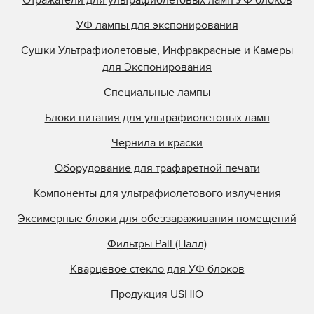
QLI Lighting
УФ лампы для экспонирования
Quality Discount Pre
Сушки Ультрафиолетовые, Инфракрасные и Камеры
Research Inc.
для Экспонирования
Samlink
Специальные лампы
Singulus
Блоки питания для ультрафиолетовых ламп
Southern Lamps
Specialty Coatings
Чернила и краски
Stanley
Оборудование для трафаретной печати
Steinemann
Компоненты для ультрафиолетового излучения
StrataSys
Эксимерные блоки для обеззараживания помещений
Superfici
Фильтры Pall (Палл)
Superfine Printing M
Superior Quartz
Кварцевое стекло для УФ блоков
Svecia
Продукция USHIO
Symcon