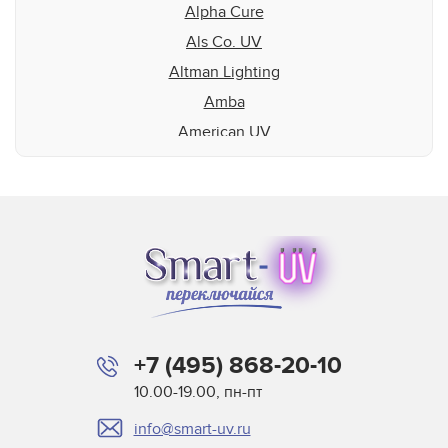
Alpha Cure
Als Co. UV
Altman Lighting
Amba
American UV
Aquaflex
Aradiant
Atlas Speciality Lig
Baldwin
Beltron
BLV
Buerkle
+7 (495) 868-20-10
Didde
10.00-19.00, пн-пт
DigiPrint для сушек
info@smart-uv.ru
Dorn SPE