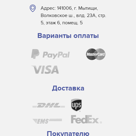
Dr. Fischer
Адрес: 141006, г. Мытищи,
Dry Tac
Волковское ш., влд. 23А, стр.
Efsen
5, этаж 6, помещ. 5
Elmag
Варианты оплаты
Eltosch
EYE
Frank Matthew
Gallus
GEW
Grafix
Доставка
Guann Yinn
H&S Autoshot
Hanovia
Heidelberg
Henkel
Покупателю