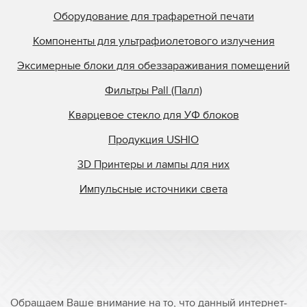
Stanley
Оборудование для трафаретной печати
Steinemann
Компоненты для ультрафиолетового излучения
StrataSys
Эксимерные блоки для обеззараживания помещений
Superfici
Фильтры Pall (Палл)
Superfine Printing M
Superior Quartz
Кварцевое стекло для УФ блоков
Svecia
Продукция USHIO
Symcon
3D Принтеры и лампы для них
Tasic
Импульсные источники света
TCS
Tes Bv.
Theimer
Ultralight
Union Carbide
Ushio
Обращаем Ваше внимание на то, что данный интернет-