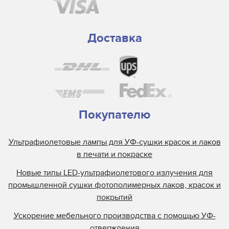
Gallus
GEW
Grafix
Доставка
Guann Yinn
H&S Autoshot
Hanovia
Heidelberg
Henkel
Покупателю
Heraeus
Ультрафиолетовые лампы для УФ-сушки красок и лаков
Hewlett Packard
в печати и покраске
Interlight
Новые типы LED-ультрафиолетового излучения для
Jelight
промышленной сушки фотополимерных лаков, красок и
Johnson and Allen
покрытий
Kase
Ускорение мебельного производства с помощью УФ-
KBA
отверждения