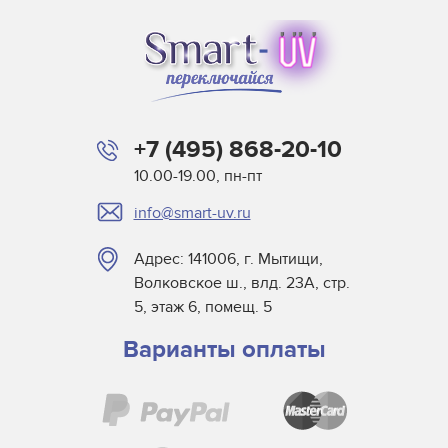
Atlas Speciality Lig
Baldwin
Beltron
BLV
Buerkle
+7 (495) 868-20-10
Didde
10.00-19.00, пн-пт
DigiPrint для сушек
info@smart-uv.ru
Dorn SPE
Dr. Fischer
Адрес: 141006, г. Мытищи,
Dry Tac
Волковское ш., влд. 23А, стр.
Efsen
5, этаж 6, помещ. 5
Elmag
Варианты оплаты
Eltosch
EYE
Frank Matthew