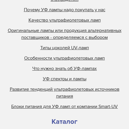
Kopack
Почему УФ лампы надо покупать у нас
Kuehnast
Качество ультрафиолетовых ламп
Lamin
Lamp Tech
Оригинальные лампы или продукция альтернативных
поставщиков - определяемся с выбором
LCD Lighting
Loctite
Типы цоколей UV-ламп
M&R
Особенности ультрафиолетовых ламп
M.M.Parker
Что нужно знать об УФ-лампах
Mark Andy
УФ спектры и лампы
Metal Box
Развитие тенденций ультрафиолетовых источников
Metronic
питания
Miltec
Блоки питания для УФ ламп от компании Smart-UV
Nilpeter
Nordson
Каталог
Objet