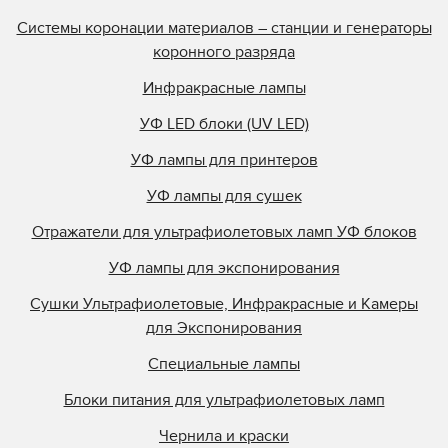
Olec
Системы коронации материалов – станции и генераторы
Online Energy
коронного разряда
Panacol
Инфракрасные лампы
Philips
УФ LED блоки (UV LED)
Polarlamp
УФ лампы для принтеров
Polytype
Primarc
УФ лампы для сушек
Prime UV
Отражатели для ультрафиолетовых ламп УФ блоков
QLI Lighting
УФ лампы для экспонирования
Quality Discount Pre
Сушки Ультрафиолетовые, Инфракрасные и Камеры
Research Inc.
для Экспонирования
Samlink
Специальные лампы
Singulus
Блоки питания для ультрафиолетовых ламп
Southern Lamps
Specialty Coatings
Чернила и краски