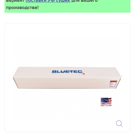
вариант
поставки УФ сушек
для вашего
производства!
`