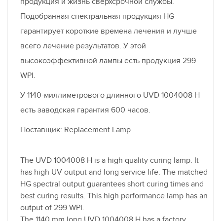
продукция и жизнь сверхсрочной службы.
Подобранная спектральная продукция HG
гарантирует короткие времена лечения и лучше
всего лечение результатов. У этой
высокоэффективной лампы есть продукция 299
WPI.
У 1140-миллиметрового длинного UVD 1004008 H
есть заводская гарантия 600 часов.
Поставщик: Replacement Lamp
The UVD 1004008 H is a high quality curing lamp. It
has high UV output and long service life. The matched
HG spectral output guarantees short curing times and
best curing results. This high performance lamp has an
output of 299 WPI.
The 1140 mm long UVD 1004008 H has a factory