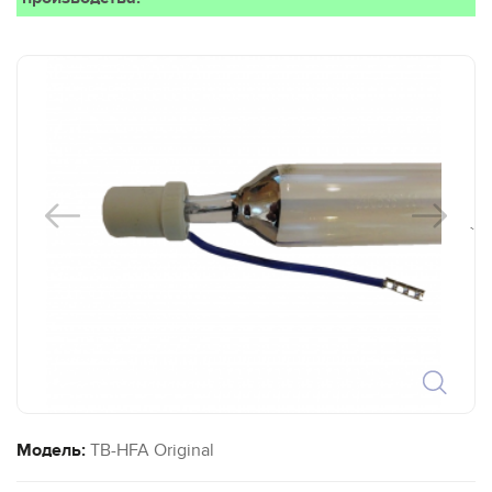
`
Модель:
TB-HFA Original