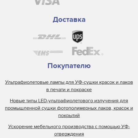
GEW
Grafix
Доставка
Guann Yinn
H&S Autoshot
Hanovia
Heidelberg
Henkel
Покупателю
Heraeus
Ультрафиолетовые лампы для УФ-сушки красок и лаков
Hewlett Packard
в печати и покраске
Interlight
Новые типы LED-ультрафиолетового излучения для
Jelight
промышленной сушки фотополимерных лаков, красок и
Johnson and Allen
покрытий
Kase
Ускорение мебельного производства с помощью УФ-
KBA
отверждения
Kopack