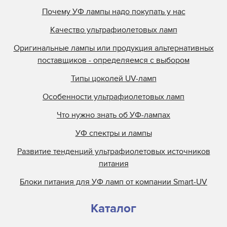
Почему УФ лампы надо покупать у нас
Kuehnast
Качество ультрафиолетовых ламп
Lamin
Lamp Tech
Оригинальные лампы или продукция альтернативных
поставщиков - определяемся с выбором
LCD Lighting
Loctite
Типы цоколей UV-ламп
M&R
Особенности ультрафиолетовых ламп
M.M.Parker
Что нужно знать об УФ-лампах
Mark Andy
УФ спектры и лампы
Metal Box
Развитие тенденций ультрафиолетовых источников
Metronic
питания
Miltec
Блоки питания для УФ ламп от компании Smart-UV
Nilpeter
Nordson
Каталог
Objet