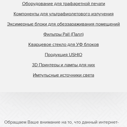
Stanley
Оборудование для трафаретной печати
Steinemann
Компоненты для ультрафиолетового излучения
StrataSys
Эксимерные блоки для обеззараживания помещений
Superfici
Фильтры Pall (Палл)
Superfine Printing M
Superior Quartz
Кварцевое стекло для УФ блоков
Svecia
Продукция USHIO
Symcon
3D Принтеры и лампы для них
Tasic
Импульсные источники света
TCS
Tes Bv.
Theimer
Ultralight
Union Carbide
Ushio
Обращаем Ваше внимание на то, что данный интернет-