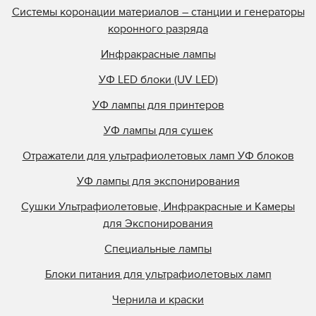
Olec
Системы коронации материалов – станции и генераторы
Online Energy
коронного разряда
Panacol
Инфракрасные лампы
Philips
УФ LED блоки (UV LED)
Polarlamp
УФ лампы для принтеров
Polytype
Primarc
УФ лампы для сушек
Prime UV
Отражатели для ультрафиолетовых ламп УФ блоков
QLI Lighting
УФ лампы для экспонирования
Quality Discount Pre
Сушки Ультрафиолетовые, Инфракрасные и Камеры
Research Inc.
для Экспонирования
Samlink
Специальные лампы
Singulus
Блоки питания для ультрафиолетовых ламп
Southern Lamps
Specialty Coatings
Чернила и краски