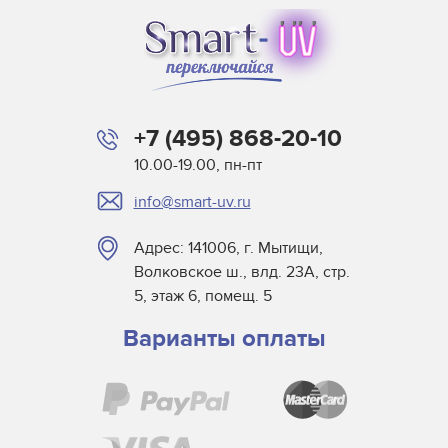
Baldwin
Beltron
BLV
Buerkle
+7 (495) 868-20-10
Didde
10.00-19.00, пн-пт
DigiPrint для сушек
info@smart-uv.ru
Dorn SPE
Dr. Fischer
Адрес: 141006, г. Мытищи,
Dry Tac
Волковское ш., влд. 23А, стр.
Efsen
5, этаж 6, помещ. 5
Elmag
Варианты оплаты
Eltosch
EYE
Frank Matthew
Gallus