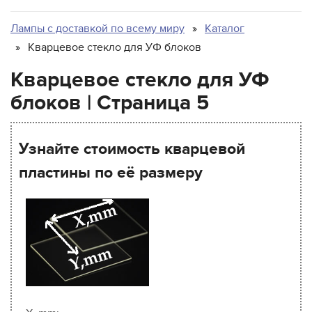
Matan
Microcraft
Лампы с доставкой по всему миру
Каталог
Mimaki
Кварцевое стекло для УФ блоков
MTL Print
Кварцевое стекло для УФ
Mutoh
блоков | Страница 5
NUR
Oce
Узнайте стоимость кварцевой
Printing Imaging Tech.
Raster
пластины по её размеру
Screen USA
Sigmajet
SkyJet
Spuhl Virtu
SwisQprint
Teckwin