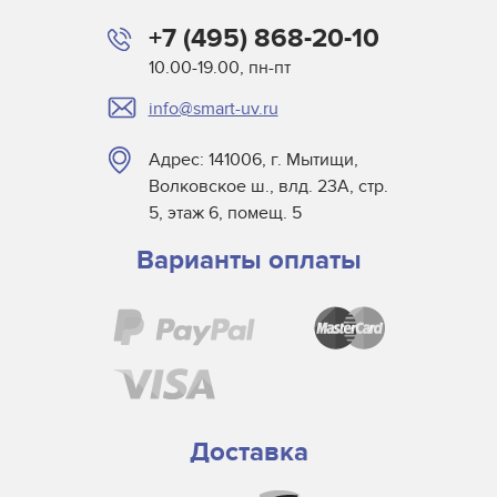
Oce
+7 (495) 868-20-10
Printing Imaging Tech.
10.00-19.00, пн-пт
Raster
info@smart-uv.ru
Screen USA
Sigmajet
Адрес: 141006, г. Мытищи,
SkyJet
Волковское ш., влд. 23А, стр.
Spuhl Virtu
5, этаж 6, помещ. 5
SwisQprint
Варианты оплаты
Teckwin
Triangle Milano
Truepress
Uviterno
VTI
Yaselan
Доставка
Zenon