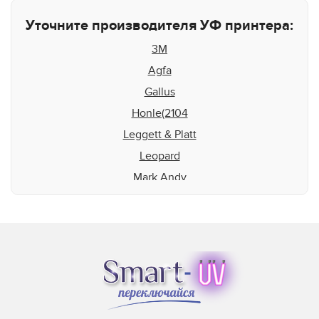
Уточните производителя УФ принтера:
3M
Agfa
Gallus
Honle(2104
Leggett & Platt
Leopard
Mark Andy
Matan
Microcraft
Mimaki
MTL Print
Mutoh
NUR