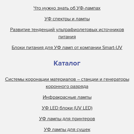
Кварцевые пластины Grapo для УФ блоков
Что нужно знать об УФ-лампах
Кварцевые пластины HandTop для УФ блоков
УФ спектры и лампы
Кварцевые пластины HP Scitex для УФ блоков
Развитие тенденций ультрафиолетовых источников
Кварцевые пластины Inca для УФ блоков
питания
Кварцевые пластины Infinity для УФ блоков
Блоки питания для УФ ламп от компании Smart-UV
Кварцевые пластины Inktec для УФ блоков
Кварцевые пластины Integration Technologies для
Каталог
УФ блоков
Кварцевые пластины IP&I для УФ блоков
Системы коронации материалов – станции и генераторы
коронного разряда
Инфракрасные лампы
УФ LED блоки (UV LED)
УФ лампы для принтеров
УФ лампы для сушек