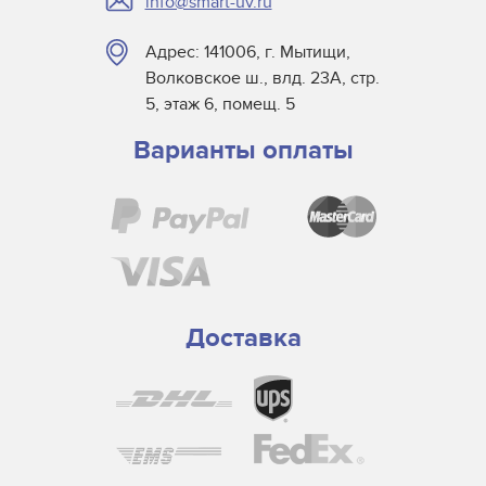
info@smart-uv.ru
Screen USA
Sigmajet
Адрес: 141006, г. Мытищи,
SkyJet
Волковское ш., влд. 23А, стр.
Spuhl Virtu
5, этаж 6, помещ. 5
SwisQprint
Варианты оплаты
Teckwin
Triangle Milano
Truepress
Uviterno
VTI
Yaselan
Доставка
Zenon
Zund
Кварцевые пластины Anderson America для УФ
блоков