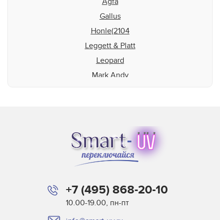
Agfa
Gallus
Honle(2104
Leggett & Platt
Leopard
Mark Andy
Matan
Microcraft
Mimaki
MTL Print
Mutoh
NUR
Oce
+7 (495) 868-20-10
Printing Imaging Tech.
10.00-19.00, пн-пт
Raster