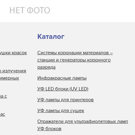
Каталог
ушки красок
Системы коронации материалов –
станции и генераторы коронного
разряда
о излучения
лимерных
Инфракрасные лампы
УФ LED блоки (UV LED)
а с
УФ лампы для принтеров
УФ лампы для сушек
нас
Отражатели для ультрафиолетовых ламп
УФ блоков