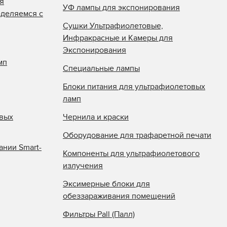
я
УФ лампы для экспонирования
еделяемся с
Сушки Ультрафиолетовые,
Инфракрасные и Камеры для
Экспонирования
мп
Специальные лампы
Блоки питания для ультрафиолетовых
ламп
овых
Чернила и краски
Оборудование для трафаретной печати
ании Smart-
Компоненты для ультрафиолетового
излучения
Эксимерные блоки для
обеззараживания помещений
Фильтры Pall (Палл)