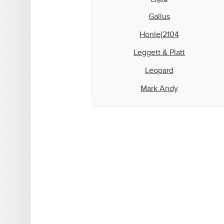
Gallus
Honle(2104
Leggett & Platt
Leopard
Mark Andy
Matan
Microcraft
Mimaki
MTL Print
Mutoh
NUR
Oce