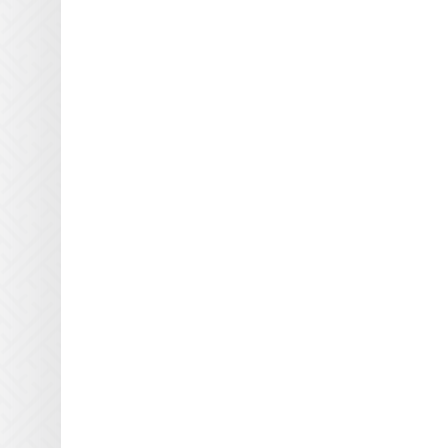
Printing Imaging Tech.
Raster
Screen USA
Sigmajet
SkyJet
Spuhl Virtu
SwisQprint
Teckwin
Triangle Milano
Truepress
Uviterno
VTI