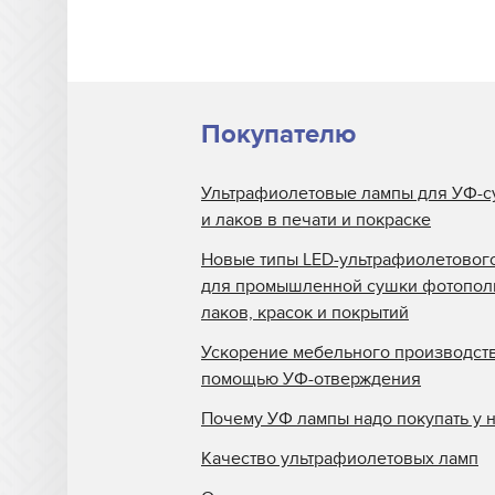
Yaselan
Zenon
Zund
Кварцевые пластины
Покупателю
Anderson America для УФ
блоков
Ультрафиолетовые лампы для УФ-с
Кварцевые пластины
и лаков в печати и покраске
BigPrinter для УФ блоков
Новые типы LED-ультрафиолетовог
Кварцевые пластины CET
для промышленной сушки фотопо
Color для УФ блоков
лаков, красок и покрытий
Кварцевые пластины D.E.C
Ускорение мебельного производств
для УФ блоков
помощью УФ-отверждения
Кварцевые пластины Dilli
Почему УФ лампы надо покупать у 
для УФ блоков
Качество ультрафиолетовых ламп
Кварцевые пластины Docan