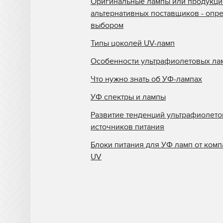
Оригинальные лампы или продукци
для УФ блоков
альтернативных поставщиков - опр
Кварцевые пластины
выбором
DuPont для УФ блоков
Типы цоколей UV-ламп
Кварцевые пластины Durst
Особенности ультрафиолетовых ла
для УФ блоков
Что нужно знать об УФ-лампах
Кварцевые пластины DYSS
для УФ блоков
УФ спектры и лампы
Кварцевые пластины EFI
Развитие тенденций ультрафиолет
Rastek для УФ блоков
источников питания
Кварцевые пластины EFI
Блоки питания для УФ ламп от комп
Vutek для УФ блоков
UV
Кварцевые пластины Flora
для УФ блоков
Кварцевые пластины
Fujifilm для УФ блоков