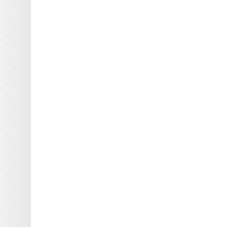
для УФ блоков
Кварцевые пластины Inktec
для УФ блоков
Кварцевые пластины
Integration Technologies для
УФ блоков
Кварцевые пластины IP&I
для УФ блоков