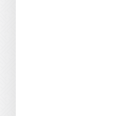
Printing Imaging Tech.
Raster
Screen USA
Sigmajet
SkyJet
Spuhl Virtu
SwisQprint
Teckwin
Triangle Milano
Truepress
Uviterno
VTI