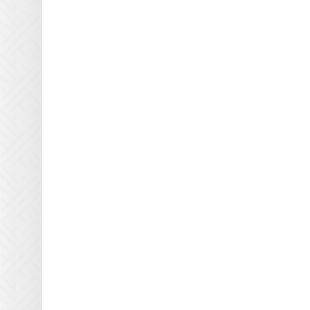
Yaselan
Zenon
Zund
Кварцевые пластины
Anderson America для УФ
блоков
Кварцевые пластины
BigPrinter для УФ блоков
Кварцевые пластины CET
Color для УФ блоков
Кварцевые пластины D.E.C
для УФ блоков
Кварцевые пластины Dilli
для УФ блоков
Кварцевые пластины Docan