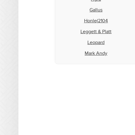
Gallus
Honle(2104
Leggett & Platt
Leopard
Mark Andy
Matan
Microcraft
Mimaki
MTL Print
Mutoh
NUR
Oce