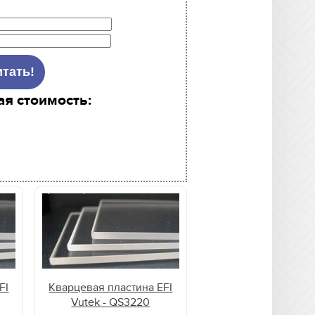
ая стоимость:
FI
Кварцевая пластина EFI
Vutek - QS3220